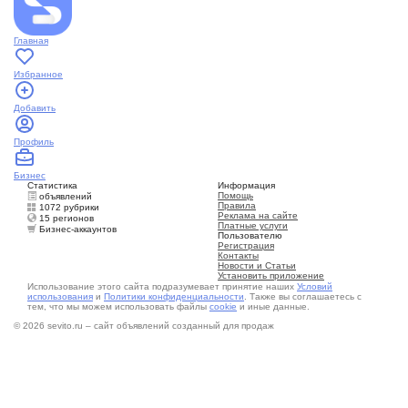
Главная
Избранное
Добавить
Профиль
Бизнес
Статистика
Информация
Помощь
объявлений
Правила
1072 рубрики
Реклама на сайте
15 регионов
Платные услуги
Бизнес-аккаунтов
Пользователю
Регистрация
Контакты
Новости и Статьи
Установить приложение
Использование этого сайта подразумевает принятие наших
Условий
использования
и
Политики конфиденциальности
. Также вы соглашаетесь с
тем, что мы можем использовать файлы
cookie
и иные данные.
© 2026 sevito.ru – сайт объявлений созданный для продаж