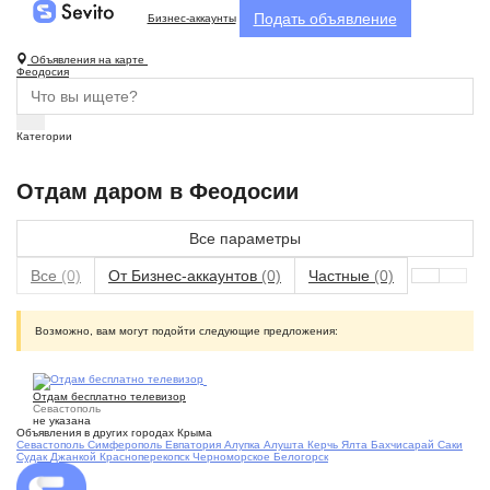
Подать объявление
Бизнес-аккаунты
Объявления на карте
Феодосия
Категории
Отдам даром в Феодосии
Все параметры
Все
(0)
От Бизнес-аккаунтов
(0)
Частные
(0)
Возможно, вам могут подойти следующие предложения:
2
Отдам бесплатно телевизор
Севастополь
не указана
Объявления в других городах Крыма
Севастополь
Симферополь
Евпатория
Алупка
Алушта
Керчь
Ялта
Бахчисарай
Саки
Судак
Джанкой
Красноперекопск
Черноморское
Белогорск