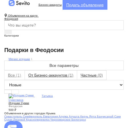
Подать объявление
Бизнес-аккаунты
Объявления на карте
Феодосия
Категории
Подарки в Феодосии
Мягкие игрушки
1
Все параметры
Все
(1)
От Бизнес-аккаунтов
(1)
Частные
(0)
16
Татьяна
Сумочкина
Игрушки Сумки
Феодосия
500
₽
Объявления в других городах Крыма
Севастополь
Симферополь
Евпатория
Алупка
Алушта
Керчь
Ялта
Бахчисарай
Саки
Судак
Джанкой
Красноперекопск
Черноморское
Белогорск