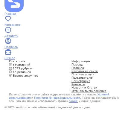
Главная
Избранное
Добавить
Профиль
Бизнес
Статистика
Информация
Помощь
объявлений
Правила
1073 рубрики
Реклама на сайте
15 регионов
Платные услуги
Бизнес-аккаунтов
Пользователю
Регистрация
Контакты
Новости и Статьи
Установить приложение
Использование этого сайта подразумевает принятие наших
Условий
использования
и
Политики конфиденциальности
. Также вы соглашаетесь с
тем, что мы можем использовать файлы
cookie
и иные данные.
© 2026 sevito.ru – сайт объявлений созданный для продаж