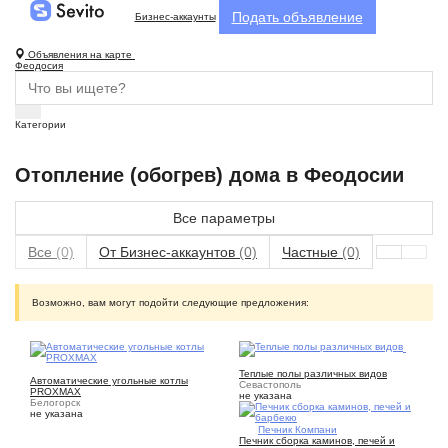
Подать объявление
Бизнес-аккаунты
Объявления на карте
Феодосия
Категории
Отопление (обогрев) дома в Феодосии
Все параметры
Все
(0)
От Бизнес-аккаунтов
(0)
Частные
(0)
Возможно, вам могут подойти следующие предложения:
9
2
Теплые полы различных видов
Автоматические угольные котлы
Севастополь
PROXMAX
не указана
Белогорск
не указана
9
Печник Компани
Печник сборка каминов, печей и