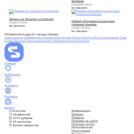
барбекю
Симферополь
не указана
4
15
Экраны на батареи отопления
Гибкий обогреватель-картина,
Севастополь
греющие коврики
не указана
Севастополь
не указана
Объявления в других городах Крыма
Севастополь
Симферополь
Евпатория
Алупка
Алушта
Керчь
Ялта
Бахчисарай
Саки
Судак
Джанкой
Красноперекопск
Черноморское
Белогорск
Главная
Избранное
Добавить
Профиль
Бизнес
Статистика
Информация
Помощь
объявлений
Правила
1073 рубрики
Реклама на сайте
15 регионов
Платные услуги
Бизнес-аккаунтов
Пользователю
Регистрация
Контакты