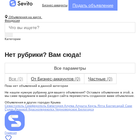
Подать объявление
Бизнес-аккаунты
Объявления на карте
Феодосия
Категории
Нет рубрики? Вам сюда!
Все параметры
Все
(0)
От Бизнес-аккаунтов
(0)
Частные
(0)
Пока нет объявлений в данной категории
Не нашли нужную рубринку для вашего объявления? Оставьте объявление в этой, а
мы сами придумаем в какой раздел сайта переместить созданное вами объяаление.
Объявления в других городах Крыма
Севастополь
Симферополь
Евпатория
Алупка
Алушта
Керчь
Ялта
Бахчисарай
Саки
Судак
Джанкой
Красноперекопск
Черноморское
Белогорск
Главная