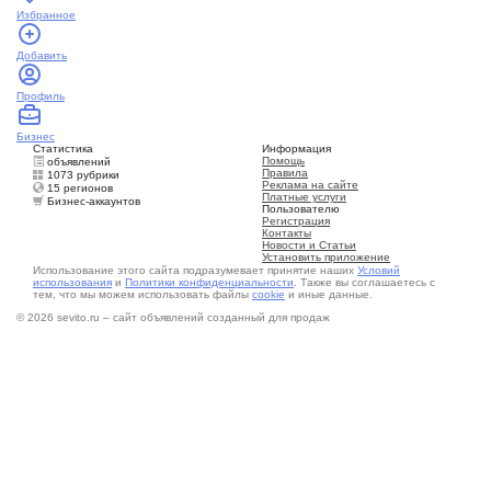
Избранное
Добавить
Профиль
Бизнес
Статистика
Информация
Помощь
объявлений
Правила
1073 рубрики
Реклама на сайте
15 регионов
Платные услуги
Бизнес-аккаунтов
Пользователю
Регистрация
Контакты
Новости и Статьи
Установить приложение
Использование этого сайта подразумевает принятие наших
Условий
использования
и
Политики конфиденциальности
. Также вы соглашаетесь с
тем, что мы можем использовать файлы
cookie
и иные данные.
© 2026 sevito.ru – сайт объявлений созданный для продаж