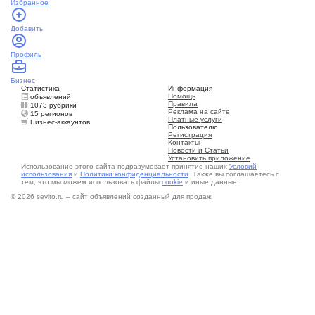
Избранное
Добавить
Профиль
Бизнес
Статистика
Информация
Помощь
объявлений
Правила
1073 рубрики
Реклама на сайте
15 регионов
Платные услуги
Бизнес-аккаунтов
Пользователю
Регистрация
Контакты
Новости и Статьи
Установить приложение
Использование этого сайта подразумевает принятие наших
Условий
использования
и
Политики конфиденциальности
. Также вы соглашаетесь с
тем, что мы можем использовать файлы
cookie
и иные данные.
© 2026 sevito.ru – сайт объявлений созданный для продаж