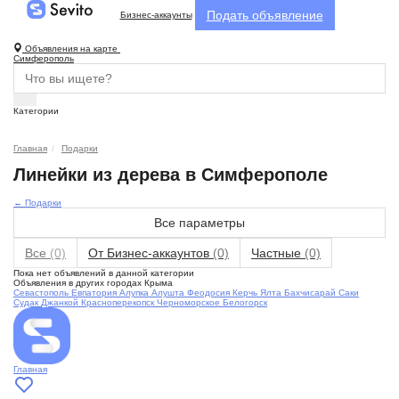
Подать объявление
Бизнес-аккаунты
Объявления на карте
Симферополь
Категории
Главная
Подарки
Линейки из дерева в Симферополе
← Подарки
Все параметры
Все
(0)
От Бизнес-аккаунтов
(0)
Частные
(0)
Пока нет объявлений в данной категории
Объявления в других городах Крыма
Севастополь
Евпатория
Алупка
Алушта
Феодосия
Керчь
Ялта
Бахчисарай
Саки
Судак
Джанкой
Красноперекопск
Черноморское
Белогорск
Главная