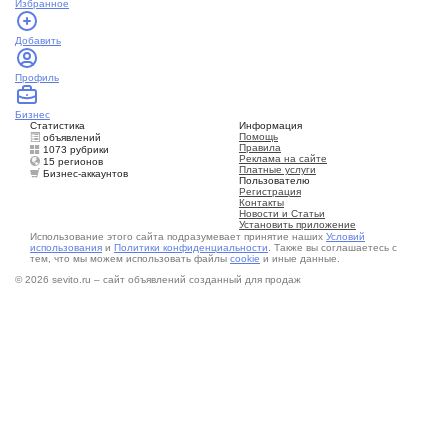
Избранное
Добавить
Профиль
Бизнес
Статистика
Информация
Помощь
объявлений
Правила
1073 рубрики
Реклама на сайте
15 регионов
Платные услуги
Бизнес-аккаунтов
Пользователю
Регистрация
Контакты
Новости и Статьи
Установить приложение
Использование этого сайта подразумевает принятие наших
Условий
использования
и
Политики конфиденциальности
. Также вы соглашаетесь с
тем, что мы можем использовать файлы
cookie
и иные данные.
© 2026 sevito.ru – сайт объявлений созданный для продаж