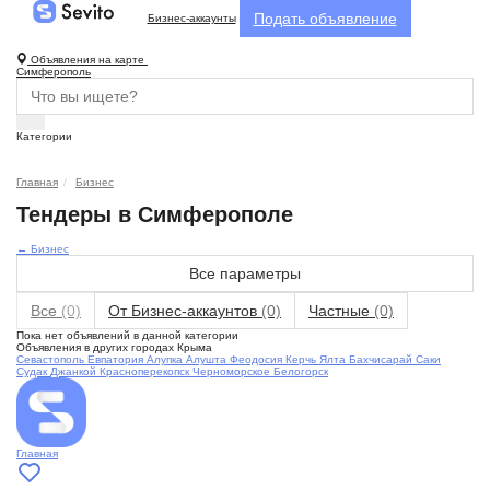
Подать объявление
Бизнес-аккаунты
Объявления на карте
Симферополь
Категории
Главная
Бизнес
Тендеры в Симферополе
← Бизнес
Все параметры
Все
(0)
От Бизнес-аккаунтов
(0)
Частные
(0)
Пока нет объявлений в данной категории
Объявления в других городах Крыма
Севастополь
Евпатория
Алупка
Алушта
Феодосия
Керчь
Ялта
Бахчисарай
Саки
Судак
Джанкой
Красноперекопск
Черноморское
Белогорск
Главная