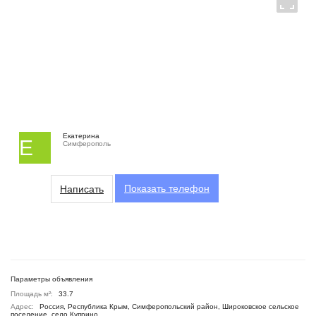
Екатерина
Е
Симферополь
Показать
телефон
Написать
Параметры объявления
Площадь м²:
33.7
Адрес:
Россия, Республика Крым, Симферопольский район, Широковское сельское
поселение, село Куприно