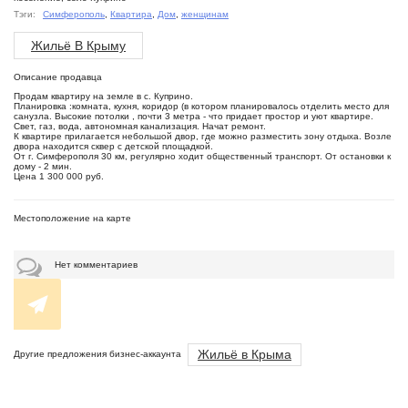
Тэги:
Симферополь
,
Квартира
,
Дом
,
женщинам
Жильё В Крыму
Описание продавца
Продам квартиру на земле в с. Куприно.
Планировка :комната, кухня, коридор (в котором планировалось отделить место для
санузла. Высокие потолки , почти 3 метра - что придает простор и уют квартире.
Свет, газ, вода, автономная канализация. Начат ремонт.
К квартире прилагается небольшой двор, где можно разместить зону отдыха. Возле
двора находится сквер с детской площадкой.
От г. Симферополя 30 км, регулярно ходит общественный транспорт. От остановки к
дому - 2 мин.
Цена 1 300 000 руб.
Местоположение на карте
Нет комментариев
Жильё в Крыма
Другие предложения бизнес-аккаунта