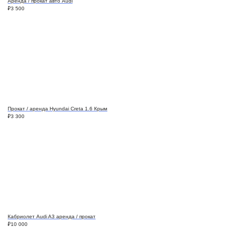
Аренда / прокат авто Audi
₽
3 500
Прокат / аренда Hyundai Creta 1.6 Крым
₽
3 300
Кабриолет Audi A3 аренда / прокат
₽
10 000