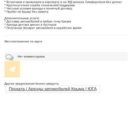
* Встречаем и провожаем в аэропорту и на ЖД вокзале Симферополя без доплат
* Круглосуточная служба технической поддержки
* Честные условия аренды и понятный договор
* Пробег по Крыму без лимита
Дополнительные услуги:
* Доставка автомобилей в любую точку Крыма
* Аренда детских кресел и бустеров
* Получение /возврат автомобиля в нерабочее время
Местоположение на карте
Нет комментариев
Другие предложения бизнес-аккаунта
Проката / Аренды автомобилей Крыма | ЮГА