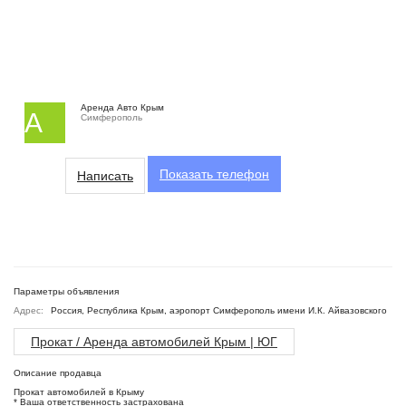
Аренда Авто Крым
А
Симферополь
Показать
телефон
Написать
Параметры объявления
Адрес:
Россия, Республика Крым, аэропорт Симферополь имени И.К. Айвазовского
Прокат / Аренда автомобилей Крым | ЮГ
Описание продавца
Прокат автомобилей в Крыму
* Ваша ответственность застрахована