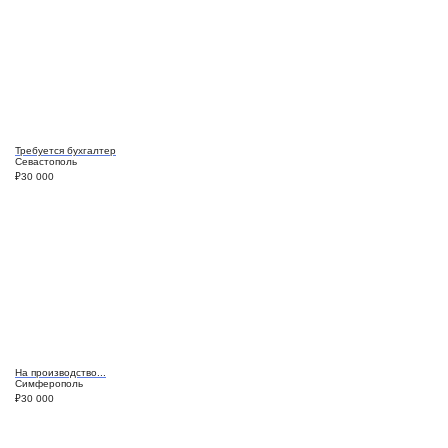
Требуется бухгалтер
Севастополь
₽
30 000
На производство...
Симферополь
₽
30 000