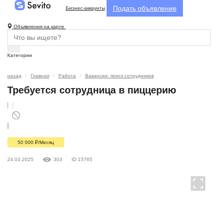
Подать объявление
Бизнес-аккаунты
Объявления на карте
Категории
назад
Главная
Работа
Вакансии: поиск сотрудников
Требуется сотрудница в пиццерию
50 000
₽
/Месяц
24.03.2025
303
ID 15765