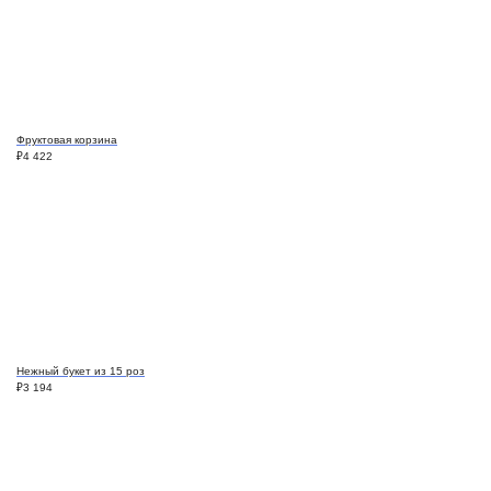
Фруктовая корзина
₽
4 422
Нежный букет из 15 роз
₽
3 194