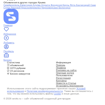
Объявления в других городах Крыма
Симферополь
Евпатория
Алупка
Алушта
Феодосия
Керчь
Ялта
Бахчисарай
Саки
Судак
Джанкой
Красноперекопск
Черноморское
Белогорск
Главная
Избранное
Добавить
Профиль
Бизнес
Статистика
Информация
Помощь
объявлений
Правила
1073 рубрики
Реклама на сайте
15 регионов
Платные услуги
Бизнес-аккаунтов
Пользователю
Регистрация
Контакты
Новости и Статьи
Установить приложение
Использование этого сайта подразумевает принятие наших
Условий
использования
и
Политики конфиденциальности
. Также вы соглашаетесь с
тем, что мы можем использовать файлы
cookie
и иные данные.
© 2026 sevito.ru – сайт объявлений созданный для продаж