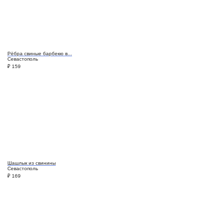
Рёбра свиные барбекю в...
Севастополь
₽
159
Шашлык из свинины
Севастополь
₽
169