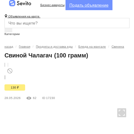
Подать объявление
Бизнес-аккаунты
Объявления на карте
Категории
назад
Главная
Продукты и доставка еды
Блюда на мангале
Свинина
Свиной Чалагач (100 грамм)
130
₽
28.05.2026
62
ID 17230