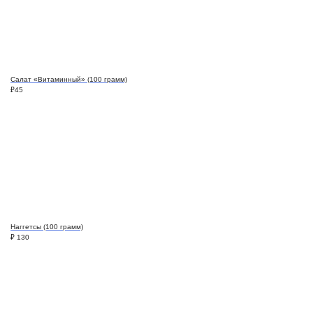
Салат «Витаминный» (100 грамм)
₽
45
Наггетсы (100 грамм)
₽
130