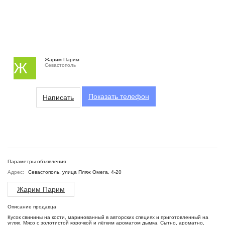
Жарим Парим
Ж
Севастополь
Показать
телефон
Написать
Параметры объявления
Адрес:
Севастополь, улица Пляж Омега, 4-20
Жарим Парим
Описание продавца
Кусок свинины на кости, маринованный в авторских специях и приготовленный на
углях. Мясо с золотистой корочкой и лёгким ароматом дымка. Сытно, ароматно,