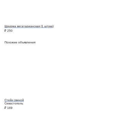
Шаурма вегатарианская (1 штука)
₽
250
Похожие объявления
Стейк свиной
Севастополь
₽
169