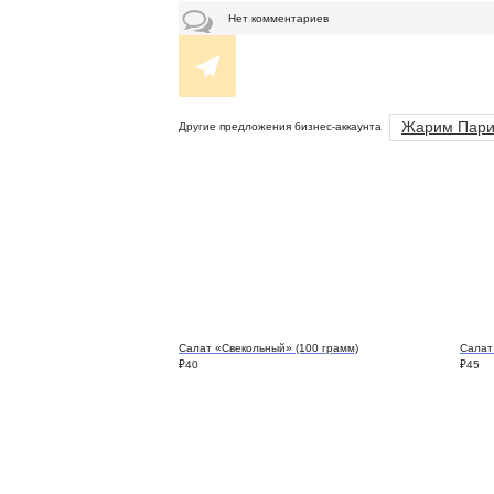
Нет комментариев
Жарим Пар
Другие предложения бизнес-аккаунта
Салат «Свекольный» (100 грамм)
Салат
₽
40
₽
45