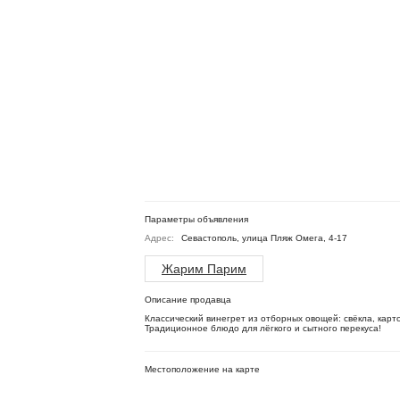
Параметры объявления
Адрес:
Севастополь, улица Пляж Омега, 4-17
Жарим Парим
Описание продавца
Классический винегрет из отборных овощей: свёкла, карт
Традиционное блюдо для лёгкого и сытного перекуса!
Местоположение на карте