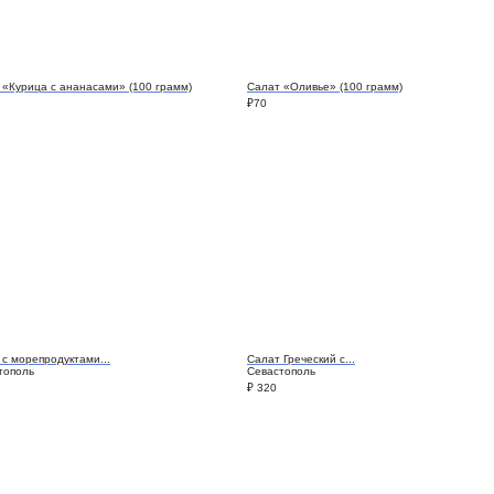
 «Курица с ананасами» (100 грамм)
Салат «Оливье» (100 грамм)
₽
70
 с морепродуктами...
Салат Греческий с...
тополь
Севастополь
₽
320