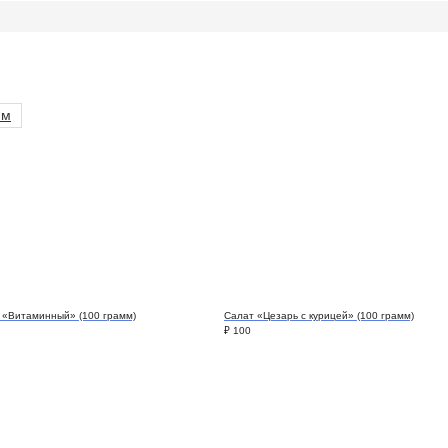
им
 «Витаминный» (100 грамм)
Салат «Цезарь с курицей» (100 грамм)
₽
100