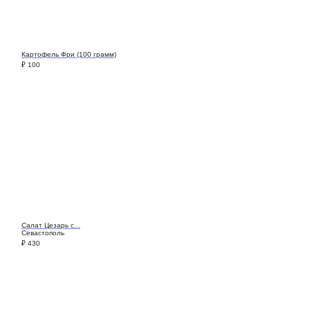
Картофель Фри (100 грамм)
₽
100
Салат Цезарь с...
Севастополь
₽
430