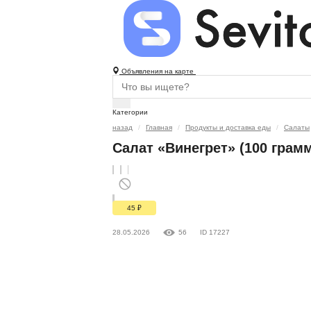
Объявления на карте
Категории
назад
Главная
Продукты и доставка еды
Салаты
Салат «Винегрет» (100 грам
45
₽
28.05.2026
56
ID 17227