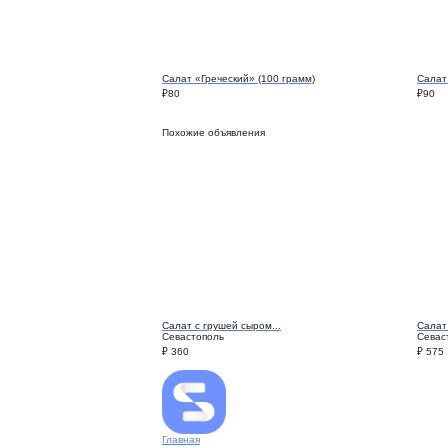
Салат «Греческий» (100 грамм)
Салат
₽
80
₽
90
Похожие объявления
Салат с грушей сыром...
Салат
Севастополь
Севас
₽
360
₽
575
Главная