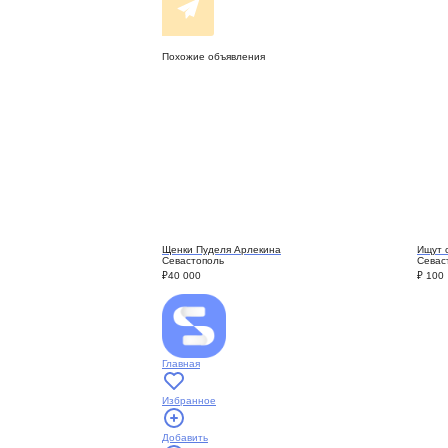
Похожие объявления
Щенки Пуделя Арлекина
Ищут 
Севастополь
Севас
₽
40 000
₽
100
Главная
Избранное
Добавить