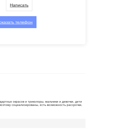
Написать
оказать
телефон
артных окрасов и триколоры, мальчики и девочки, дети
 поэтому социализированы, есть возможность рассрочки,