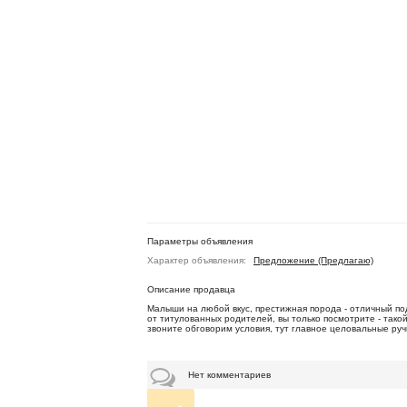
Параметры объявления
Характер объявления:
Предложение (Предлагаю)
Описание продавца
Малыши на любой вкус, престижная порода - отличный под
от титулованных родителей, вы только посмотрите - тако
звоните обговорим условия, тут главное целовальные ру
Нет комментариев