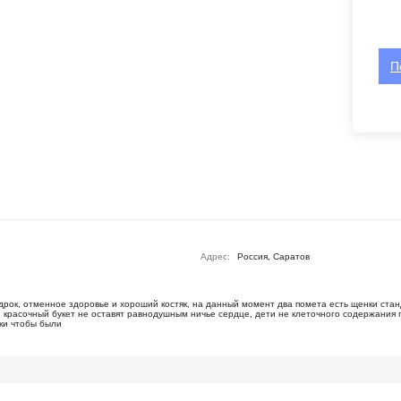
П
Адрес:
Россия, Саратов
рок, отменное здоровье и хороший костяк, на данный момент два помета есть щенки станд
й красочный букет не оставят равнодушным ничье сердце, дети не клеточного содержания
чки чтобы были