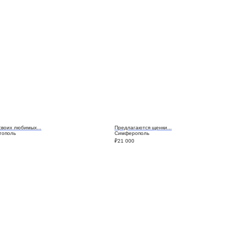
своих любимых...
Предлагаются щенки...
тополь
Симферополь
₽
21 000