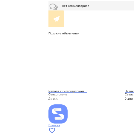
Нет комментариев
Похожие объявления
Работа с гипсокартоном...
Натяж
Севастополь
Севас
₽
1 000
₽
400
Главная