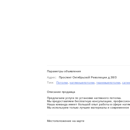
Параметры объявления
Адрес:
Проспект Октябрьской Революции д.38/3
Тэги:
Потолки
,
натяжныепотолки
,
тканевыепотолки
,
сати
Описание продавца
Предлагаем услуги по установке натяжного потолка.
Мы предоставляем бесплатную консультацию, профессио
Наша команда имеет большой опыт работы в сфере натя
Мы используем только лучшие материалы и современное о
Местоположение на карте