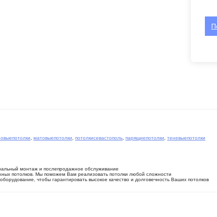
П
новыепотолки
,
матовыепотолки
,
потолкисевастополь
,
парящиепотолки
,
теневыепотолки
нальный монтаж и послепродажное обслуживание
жных потолков. Мы поможем Вам реализовать потолки любой сложности
борудование, чтобы гарантировать высокое качество и долговечность Ваших потолков