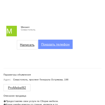
Михаил
М
Севастополь
Показать
телефон
Написать
Параметры объявления
Адрес:
Севастополь, проспект Генерала Острякова, 198
ProMebel92
Описание продавца
�Предоставляю свои услуги по Сборке мебели.
�Кухни,шкафы,комоды,го стиные ,кровати и тд.