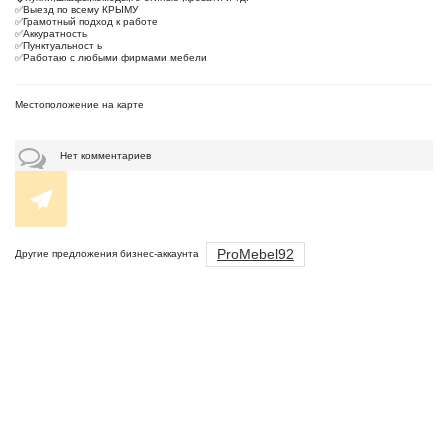
✅Выезд по всему КРЫМУ
✅Грамотный подход к работе
✅Аккуратность
✅Пунктуальност ь
✅Работаю с любыми фирмами мебели
Местоположение на карте
Нет комментариев
ProMebel92
Другие предложения бизнес-аккаунта