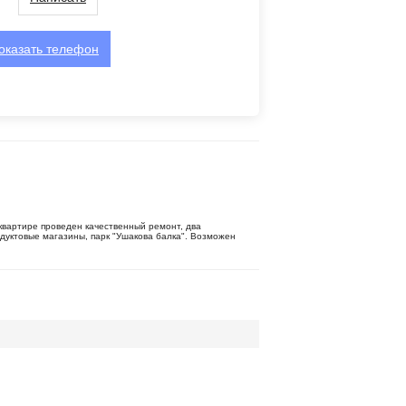
оказать
телефон
 квартире проведен качественный ремонт, два
одуктовые магазины, парк "Ушакова балка". Возможен