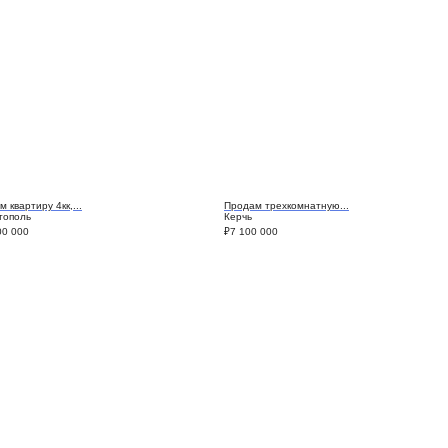
 квартиру 4кк,...
Продам трехкомнатную...
тополь
Керчь
00 000
₽
7 100 000