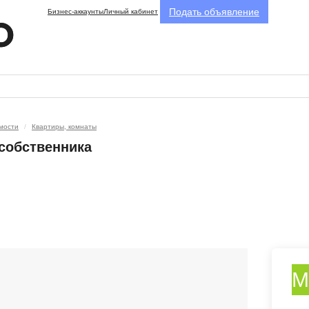
Подать объявление
Бизнес-аккаунты
Личный кабинет
мости
Квартиры, комнаты
 собственника
М