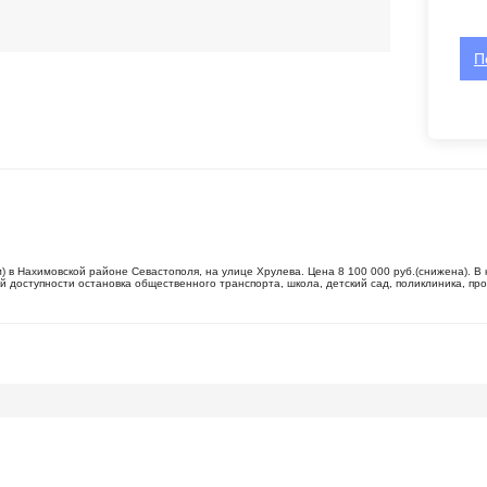
П
м) в Нахимовской районе Севастополя, на улице Хрулева. Цена 8 100 000 руб.(снижена). В
 доступности остановка общественного транспорта, школа, детский сад, поликлиника, пр