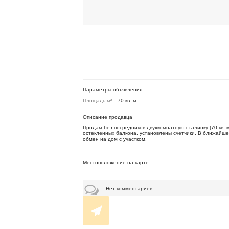
Параметры объявления
Площадь м²:
70 кв. м
Описание продавца
Продам без посредников двухкомнатную сталинку (70 кв. 
остекленных балкона, установлены счетчики. В ближайшей
обмен на дом с участком.
Местоположение на карте
Нет комментариев