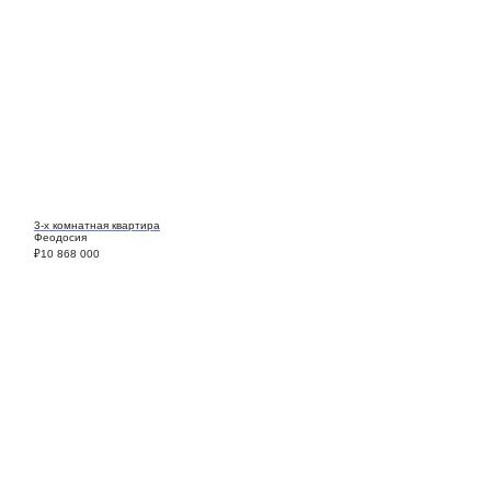
3-х комнатная квартира
Феодосия
₽
10 868 000