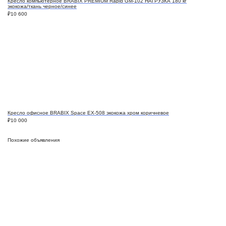
Кресло компьютерное BRABIX PREMIUM Rapid GM-102 НАГРУЗКА 180 кг
экокожа/ткань черное/синее
₽
10 600
Кресло офисное BRABIX Space EX-508 экокожа хром коричневое
₽
10 000
Похожие объявления