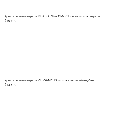
Кресло компьютерное BRABIX Nitro GM-001 ткань экокож черное
₽
15 900
Кресло компьютерное СН GAME 15 экокожа черное/голубое
₽
13 500