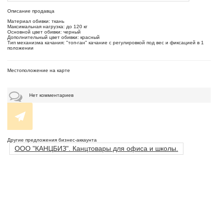
Описание продавца
Материал обивки: ткань
Максимальная нагрузка: до 120 кг
Основной цвет обивки: черный
Дополнительный цвет обивки: красный
Тип механизма качания: "топ-ган" качание с регулировкой под вес и фиксацией в 1
положении
Местоположение на карте
Нет комментариев
Другие предложения бизнес-аккаунта
ООО "КАНЦБИЗ". Канцтовары для офиса и школы.