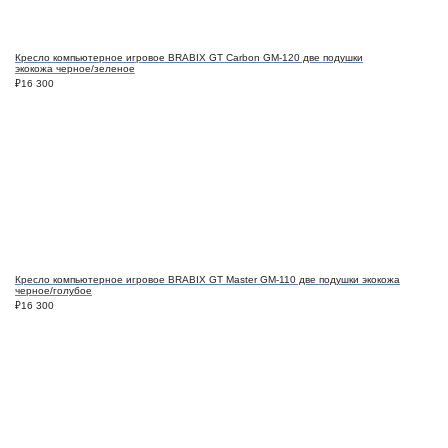
Кресло компьютерное игровое BRABIX GT Carbon GM-120 две подушки
экокожа черное/зеленое
₽
16 300
Кресло компьютерное игровое BRABIX GT Master GM-110 две подушки экокожа
черное/голубое
₽
16 300