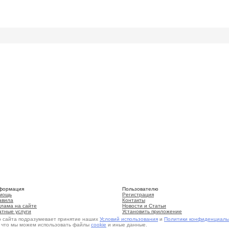
формация
Пользователю
мощь
Регистрация
авила
Контакты
клама на сайте
Новости и Статьи
атные услуги
Установить приложение
о сайта подразумевает принятие наших
Условий использования
и
Политики конфиденциаль
, что мы можем использовать файлы
cookie
и иные данные.