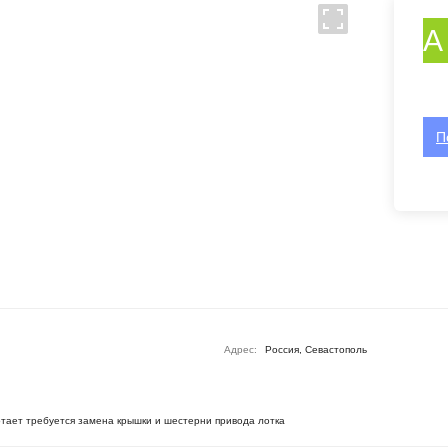
А
П
Адрес:
Россия, Севастополь
тает требуется замена крышки и шестерни привода лотка