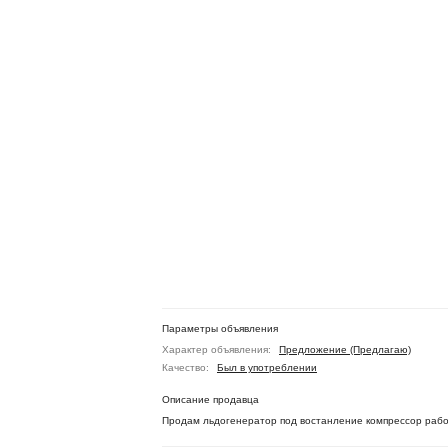
Параметры объявления
Характер объявления:
Предложение (Предлагаю)
Качество:
Был в употреблении
Описание продавца
Продам льдогенератор под востанление компрессор рабо