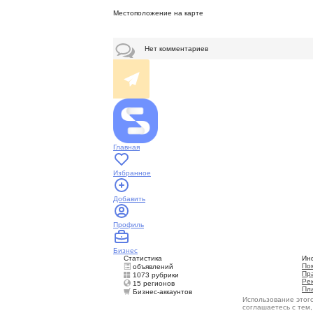
Местоположение на карте
Нет комментариев
Главная
Избранное
Добавить
Профиль
Бизнес
Статистика
Ин
По
объявлений
Пр
1073 рубрики
Ре
15 регионов
Пл
Бизнес-аккаунтов
Использование этог
соглашаетесь с тем