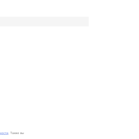
ности
. Также вы