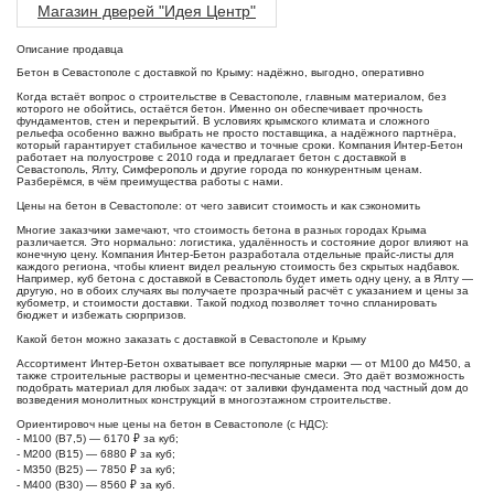
Магазин дверей "Идея Центр"
Описание продавца
Бетон в Севастополе с доставкой по Крыму: надёжно, выгодно, оперативно
Когда встаёт вопрос о строительстве в Севастополе, главным материалом, без
которого не обойтись, остаётся бетон. Именно он обеспечивает прочность
фундаментов, стен и перекрытий. В условиях крымского климата и сложного
рельефа особенно важно выбрать не просто поставщика, а надёжного партнёра,
который гарантирует стабильное качество и точные сроки. Компания Интер-Бетон
работает на полуострове с 2010 года и предлагает бетон с доставкой в
Севастополь, Ялту, Симферополь и другие города по конкурентным ценам.
Разберёмся, в чём преимущества работы с нами.
Цены на бетон в Севастополе: от чего зависит стоимость и как сэкономить
Многие заказчики замечают, что стоимость бетона в разных городах Крыма
различается. Это нормально: логистика, удалённость и состояние дорог влияют на
конечную цену. Компания Интер-Бетон разработала отдельные прайс-листы для
каждого региона, чтобы клиент видел реальную стоимость без скрытых надбавок.
Например, куб бетона с доставкой в Севастополь будет иметь одну цену, а в Ялту —
другую, но в обоих случаях вы получаете прозрачный расчёт с указанием и цены за
кубометр, и стоимости доставки. Такой подход позволяет точно спланировать
бюджет и избежать сюрпризов.
Какой бетон можно заказать с доставкой в Севастополе и Крыму
Ассортимент Интер-Бетон охватывает все популярные марки — от М100 до М450, а
также строительные растворы и цементно-песчаные смеси. Это даёт возможность
подобрать материал для любых задач: от заливки фундамента под частный дом до
возведения монолитных конструкций в многоэтажном строительстве.
Ориентировоч ные цены на бетон в Севастополе (с НДС):
- М100 (В7,5) — 6170 ₽ за куб;
- М200 (В15) — 6880 ₽ за куб;
- М350 (В25) — 7850 ₽ за куб;
- М400 (В30) — 8560 ₽ за куб.