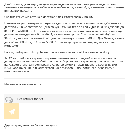
Для Ялты и других городов действует отдельный прайс, который всегда можно
уточнить у менеджера. Чтобы заказать бетон с доставкой, достаточно одного звонка
или заявки на сайте.
Сколько стоит куб бетона с доставкой по Севастополю и Крыму
Главный вопрос, который волнует каждого застройщика: сколько стоит куб бетона с
доставкой? В Севастополе цена за куб начинается от 6170 ₽ для М100 и доходит до
8560 ₽ для М400. В Ялте стоимость может немного отличаться, но компания всегда
делает индивидуальный расчёт. Доставка миксера по Севастополю обойдётся от
900 ₽, а для заказов менее 6 м³ цена за машину составит 5400 ₽. Для Ялты доставка
до 9 м³ — 3800 ₽, до 12 м³ — 5300 ₽. Точные цифры по вашему адресу назовёт
менеджер.
Почему выбирают Интер-Бетон для поставок бетона в Севастополь и Ялту
За 15 лет работы на крымском рынке мы накопили солидный опыт и заслужили
доверие сотен клиентов. Собственная лаборатория на производстве позволяет нам
на каждом этапе контролировать качество смеси и гарантировать соответствие
ГОСТ. Это критично для ответственных объектов — фундаментов, перекрытий,
монолитных стен.
Местоположение на карте
Нет комментариев
Другие предложения бизнес-аккаунта