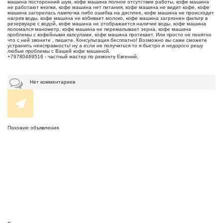
машина посторонний шум, кофе машина полное отсутствие работы, кофе машина
не работают кнопки, кофе машина нет питания, кофе машина не видит кофе, кофе
машина загорелась лампочка либо ошибка на дисплее, кофе машина не происходит
нагрев воды, кофе машина не взбивает молоко, кофе машина загрязнен фильтр в
резервуаре с водой, кофе машина не отображается наличие воды, кофе машина
поломался манометр, кофе машина не перемалывает зерна, кофе машина
проблемы с кофейными капсулами, кофе машина протекает. Или просто не понятно
что с ней звоните , пишите. Консультация бесплатно! Возможно вы сами сможете
устранить неисправность! ну а если не получиться то я быстро и недорого решу
любые проблемы с Вашей кофе машиной.
+79780469516 - частный мастер по ремонту Евгений.
Нет комментариев
Похожие объявления