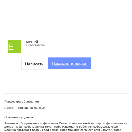
Евгений
Е
Севастополь
Показать
телефон
Написать
Параметры объявления
Адрес:
Горпищенко 63 кв 34
Описание продавца
Ремонт и обслуживание кофе машин Севастополь частный мастер. Кофе машина не
делает кофе, кофе машина течет, кофе машина не работает кофемолка, кофе
машина протекает вода из-под рожка, кофе машина появился шум изнутри, кофе