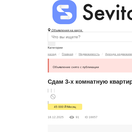
Объявления на карте
Категории
назад
Главная
Недвижимость
Аренда недвижимо
Объявление снято с публикации
Сдам 3-х комнатную квартир
45 000
₽
/Месяц
18.12.2025
91
ID 16657