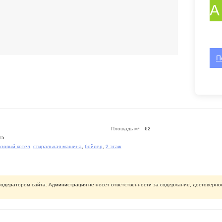
А
П
Площадь м²:
62
15
азовый котел
,
стиральная машина
,
бойлер
,
2 этаж
ератором сайта. Администрация не несет ответственности за содержание, достовернос