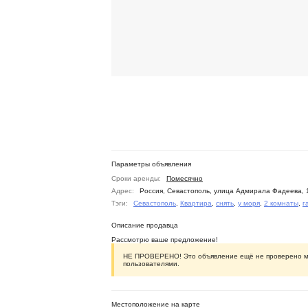
Параметры объявления
Сроки аренды:
Помесячно
Адрес:
Россия, Севастополь, улица Адмирала Фадеева, 
Тэги:
Севастополь
,
Квартира
,
снять
,
у моря
,
2 комнаты
,
г
Описание продавца
Рассмотрю ваше предложение!
НЕ ПРОВЕРЕНО! Это объявление ещё не проверено мод
пользователями.
Местоположение на карте