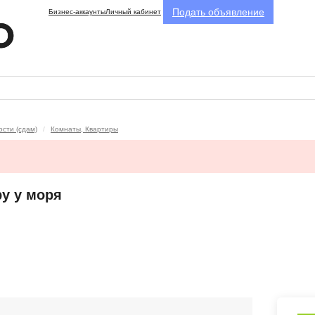
Подать объявление
Бизнес-аккаунты
Личный кабинет
сти (сдам)
Комнаты, Квартиры
у у моря