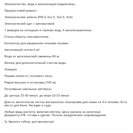
Электричество, вода и канализация подключены.
Предчистовой ремонт:
Электрические кабели (FRLS 3x1,5, 3x2,5, 3x4);
Электрический щит с автоматикой;
7 выводов на холодную и горячую воду, 4 канализационных;
Стены обшиты гипсокартоном;
Коллектор для управления теплыми полами;
Автономный септик 6 м³;
Вода из артезианской скважины 86 м;
Фильтр для дополнительной очистки воды.
Локация:
Первая линия от соснового леса;
Рядом магазин и остановка (700 м);
Регулярные школьные автобусы;
До центра 25-30 минут, до моря 10-15 минут.
Дом из экологически чистых материалов, планировка для семьи из 3-4 человек. Есть
место для бани, беседки и сада.
Любые виды расчета, включая ипотеку. Цена указана за наличные.
Документы РФ, готовы к сделке. Полное юридическое сопровождение.
📞 Звоните сейчас для просмотра!