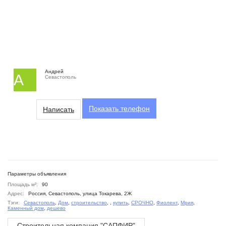
Андрей
А
Севастополь
Показать
телефон
Написать
Параметры объявления
Площадь м²:
90
Адрес:
Россия, Севастополь, улица Токарева, 2Ж
Тэги:
Севастополь
,
Дом
,
строительство
,
,
купить
,
СРОЧНО
,
Фиолент
,
Мрия
,
Каменный дом
,
дешево
Строительная компания "САПФИР"