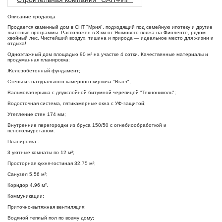
Описание продавца
Продается каменный дом в СНТ "Мрия", подходящий под семейную ипотеку и другие
льготные программы. Расположен в 3 км от Яшмового пляжа на Фиоленте, рядом
хвойный лес. Чистейший воздух, тишина и природа — идеальное место для жизни и
отдыха!
Одноэтажный дом площадью 90 м² на участке 4 сотки. Качественные материалы и
продуманная планировка:
Железобетонный фундамент;
Стены из натурального камерного кирпича "Braer";
Вальмовая крыша с двухслойной битумной черепицей "Технониколь";
Водосточная система, пятикамерные окна с УФ-защитой;
Утепление стен 174 мм;
Внутренние перегородки из бруса 150/50 с огнебиообработкой и
пенополиуретаном.
Планировка :
3 уютные комнаты по 12 м²;
Просторная кухня-гостиная 32,75 м²;
Санузел 5,56 м²;
Коридор 4,96 м².
Коммуникации:
Приточно-вытяжная вентиляция;
Водяной теплый пол по всему дому;