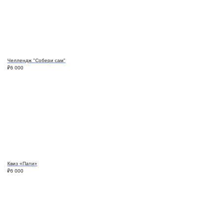
Челлендж "Собери сам"
₽
6 000
Квиз «Пати»
₽
6 000