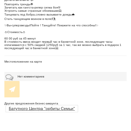
Повторять тренды🌟
Зачитать как гангста-репер сигма боя🤘
Устроить самые странные обнимашки🤗
Танцевать под бобра,словно вызываете дождь🌧️
Стать танцующим воином в поле💃🕺
✨Вы-суперзвезды!Пойте ! Танцуйте! Покажите на что способны!✨
👛Стоимость👛
60 00 руб за 45 минут
В стоимость квиза входит первый час в банкетной зоне, последующие часы
оплачиваются с 50% скидкой 1250руб за 1 час, так же можно выбрать в подарок 1
последующий час в банкетной зоне🤗
Местоположение на карте
Нет комментариев
Другие предложения бизнес-аккаунта
Батутного Центра "орбиты Семьи"