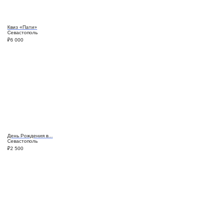
Квиз «Пати»
Севастополь
₽
6 000
День Рождения в...
Севастополь
₽
2 500