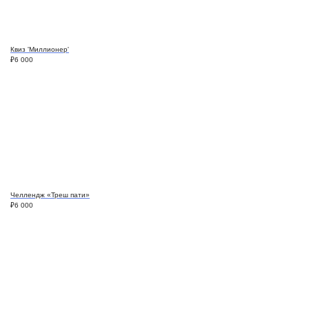
Квиз 'Миллионер'
₽
6 000
Челлендж «Треш пати»
₽
6 000