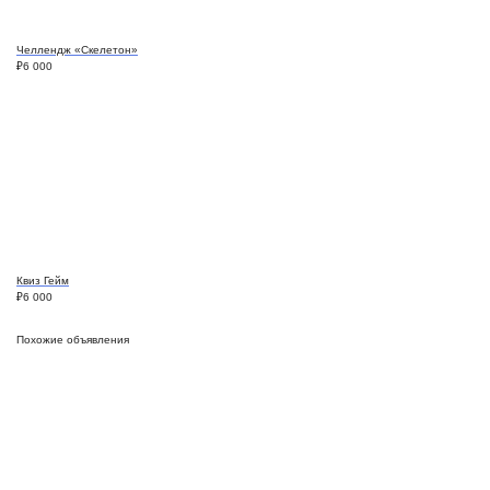
Челлендж «Скелетон»
₽
6 000
Квиз Гейм
₽
6 000
Похожие объявления