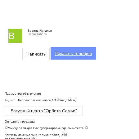
Везель Наталья
В
Севастополь
Показать
телефон
Написать
Параметры объявления
Адрес:
Фиолентовское шоссе,1/4 (Завод Маяк)
Батутный центр "Орбита Семьи"
Описание продавца
💥Мы сделали для Вас супер-караоке,где вы можете:💥
Кричать максимально громко-обоюдно!🙌
Делать вига-вига! 👍