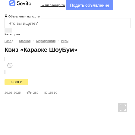
Подать объявление
Бизнес-аккаунты
Объявления на карте
Категории
назад
Главная
Мероприятия
Игры
Квиз «Караоке ШоуБум»
6 000
₽
20.05.2025
289
ID 15810