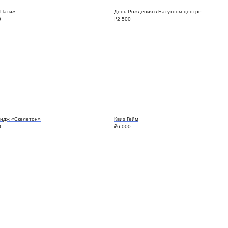
«Пати»
День Рождения в Батутном центре
0
₽
2 500
ндж «Скелетон»
Квиз Гейм
0
₽
6 000