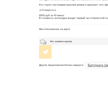
Кто станет настоящим королём мемов и выиграет этот к
👛Стоимость👛
6000 руб за 45 минут
В стоимость челленджа входит первый час в банкетной зо
Местоположение на карте
Нет комментариев
Батутного Ц
Другие предложения бизнес-аккаунта