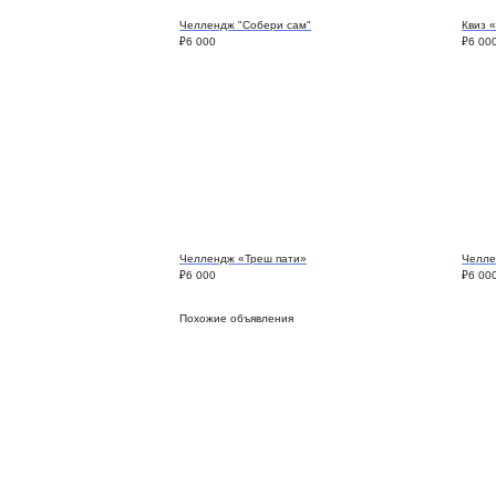
Челлендж "Собери сам"
Квиз 
₽
6 000
₽
6 00
Челлендж «Треш пати»
Челле
₽
6 000
₽
6 00
Похожие объявления