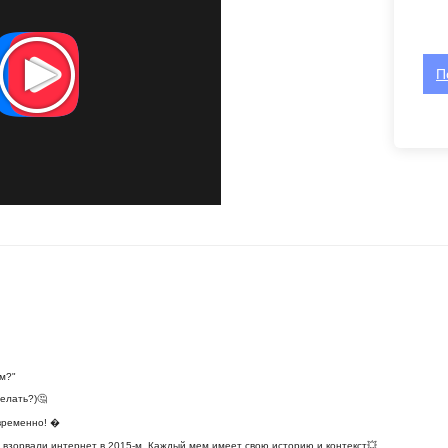
П
м?"
делать?)🤔
овременно! �
е взорвали интернет в 2015-м. Каждый мем имеет свою историю и контекст💥