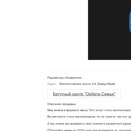
Параметры объявления
Адрес:
Фиолентовское шоссе,1/4 (Завод Маяк)
Батутный центр "Орбита Семьи"
Описание продавца
Мир мемов в формате квиза "Кто хочет стать миллионеро
Вы мечтаете стать миллионером, но не знаете, как это с
А мы знаем как проверить свои знания и развлечься одн
💥Угадайте мемы из 2020 года или вспомните те, которы