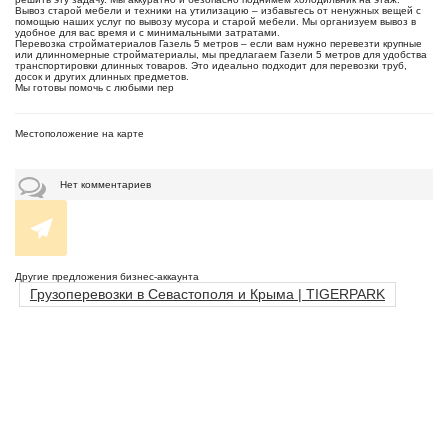
Вывоз старой мебели и техники на утилизацию – избавьтесь от ненужных вещей с
помощью наших услуг по вывозу мусора и старой мебели. Мы организуем вывоз в
удобное для вас время и с минимальными затратами.
Перевозка стройматериалов Газель 5 метров – если вам нужно перевезти крупные
или длинномерные стройматериалы, мы предлагаем Газели 5 метров для удобства
транспортировки длинных товаров. Это идеально подходит для перевозки труб,
досок и других длинных предметов.
Мы готовы помочь с любыми пер
Местоположение на карте
Нет комментариев
Другие предложения бизнес-аккаунта
Грузоперевозки в Севастополя и Крыма | TIGERPARK