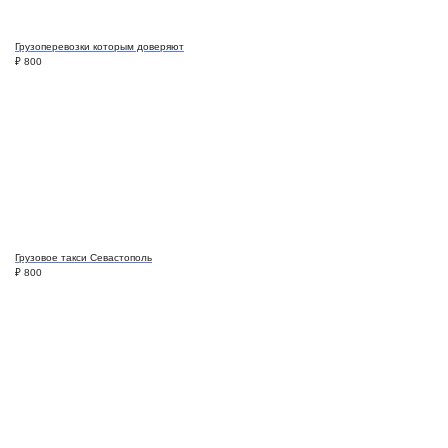
Грузоперевозки которым доверяют
₽
800
Грузовое такси Севастополь
₽
800