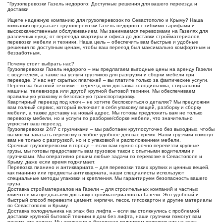
"Грузоперевозки Газель недорого: Доступные решения для вашего переезда и
доставки
Ищете надежную компанию для грузоперевозок по Севастополю и Крыму? Наша
компания предлагает грузоперевозки Газель недорого с гибкими тарифами и
высококачественным обслуживанием. Мы занимаемся перевозками на Газелях для
различных нужд: от переезда квартиры и офиса до доставки стройматериалов,
перевозки мебели и техники. Наша цель – обеспечить вам быстрые и удобные
решения по доступным ценам, чтобы ваш переезд был максимально комфортным и
беззаботным.
Почему стоит выбрать нас?
Грузоперевозки Газель недорого – мы предлагаем выгодные цены на аренду Газели
с водителем, а также на услуги грузчиков для разгрузки и сборки мебели при
переезде. У нас нет скрытых платежей – вы платите только за фактические услуги.
Перевозка бытовой техники – переезд или доставка холодильника, стиральной
машины, телевизора или другой крупной бытовой техники. Мы обеспечиваем
правильную упаковку и безопасную транспортировку.
Квартирный переезд под ключ – не хотите беспокоиться о деталях? Мы предложим
вам полный сервис, который включает в себя упаковку вещей, разборку и сборку
мебели, а также доставку на новый адрес. Мы готовы предложить вам не только
перевозку мебели, но и услуги по разборке/сборке мебели, что значительно
упростит ваш переезд.
Грузоперевозки 24/7 с грузчиками – мы работаем круглосуточно без выходных, чтобы
вы могли заказать перевозку в любое удобное для вас время. Наши грузчики помогут
вам не только с разгрузкой, но и с упаковкой и расположением мебели.
Срочные грузоперевозки в городе – если вам нужно срочно перевезти крупные
грузы, мы готовы предоставить вам грузовое такси с опытными водителями и
грузчиками. Мы оперативно решим любые задачи по перевозке в Севастополе и
Крыму, даже если время поджимает.
Перевозка пианино и антиквариата – для перевозки таких хрупких и ценных вещей,
как пианино или предметы антиквариата, наши специалисты используют
специальные методы упаковки и крепления. Мы гарантируем безопасность вашего
груза.
Доставка стройматериалов на Газели – для строительных компаний и частных
клиентов мы предлагаем доставку стройматериалов на Газели. Это удобный и
быстрый способ перевезти цемент, кирпичи, песок, гипсокартон и другие материалы
по Севастополю и Крыму.
Доставка холодильника на этаж без лифта – если вы столкнулись с проблемой
доставки крупной бытовой техники в дом без лифта, наши грузчики помогут вам
решить эту задачу. Мы аккуратно и безопасно поднимем холодильник на этаж.