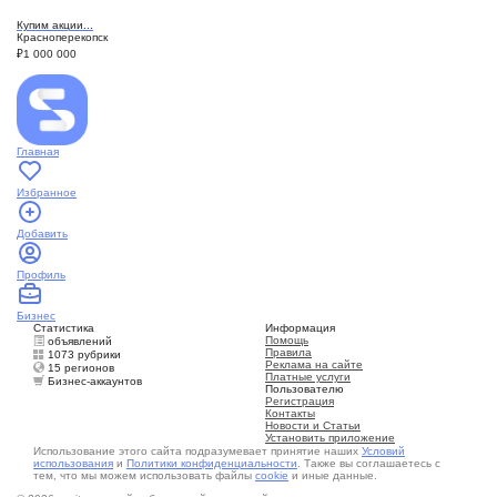
Купим акции...
Красноперекопск
₽
1 000 000
Главная
Избранное
Добавить
Профиль
Бизнес
Статистика
Информация
Помощь
объявлений
Правила
1073 рубрики
Реклама на сайте
15 регионов
Платные услуги
Бизнес-аккаунтов
Пользователю
Регистрация
Контакты
Новости и Статьи
Установить приложение
Использование этого сайта подразумевает принятие наших
Условий
использования
и
Политики конфиденциальности
. Также вы соглашаетесь с
тем, что мы можем использовать файлы
cookie
и иные данные.