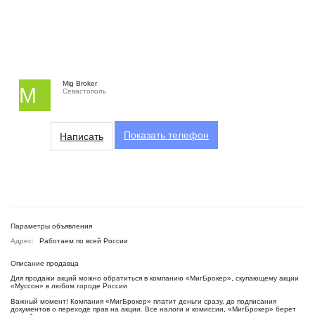
Mig Broker
M
Севастополь
Показать
телефон
Написать
Параметры объявления
Адрес:
Работаем по всей России
Описание продавца
Для продажи акций можно обратиться в компанию «МигБрокер», скупающему акции
«Муссон» в любом городе России
Важный момент! Компания «МигБрокер» платит деньги сразу, до подписания
документов о переходе прав на акции. Все налоги и комиссии, «МигБрокер» берет