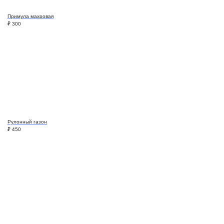
Примула махровая
₽
300
Рулонный газон
₽
450