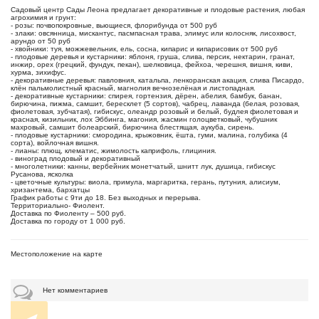
Садовый центр Сады Леона предлагает декоративные и плодовые растения, любая
агрохимия и грунт:
- розы: почвопокровные, вьющиеся, флорибунда от 500 руб
- злаки: овсянница, мискантус, пасмпасная трава, элимус или колосняк, лисохвост,
арундо от 50 руб
- хвойники: туя, можжевельник, ель, сосна, кипарис и кипарисовик от 500 руб
- плодовые деревья и кустарники: яблоня, груша, слива, персик, нектарин, гранат,
инжир, орех (грецкий, фундук, пекан), шелковица, фейхоа, черешня, вишня, киви,
хурма, зихифус.
- декоративные деревья: павловния, катальпа, ленкоранская акация, слива Писардо,
клён пальмолистный красный, магнолия вечнозелёная и листопадная.
- декоративные кустарники: спирея, гортензия, дёрен, абелия, бамбук, банан,
бирючина, пижма, самшит, бересклет (5 сортов), чабрец, лаванда (белая, розовая,
фиолетовая, зубчатая), гибискус, олеандр розовый и белый, будлея фиолетовая и
красная, кизильник, лох Эббинга, магония, жасмин голоцветковый, чубушник
махровый, самшит болеарский, бирючина блестящая, аукуба, сирень.
- плодовые кустарники: смородина, крыжовник, ёшта, гуми, малина, голубика (4
сорта), войлочная вишня.
- лианы: плющ, клематис, жимолость каприфоль, глициния.
- виноград плодовый и декоративный
- многолетники: канны, вербейник монетчатый, шнитт лук, душица, гибискус
Русанова, ясколка
- цветочные культуры: виола, примула, маргаритка, герань, путуния, алисиум,
хризантема, бархатцы
График работы с 9ти до 18. Без выходных и перерыва.
Территориально- Фиолент.
Доставка по Фиоленту – 500 руб.
Доставка по городу от 1 000 руб.
Местоположение на карте
Нет комментариев