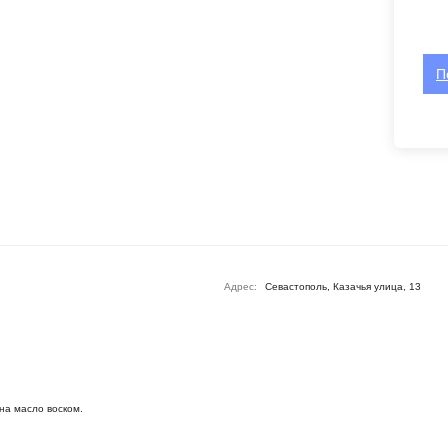
П
Адрес:
Севастополь, Казачья улица, 13
а масло воском.