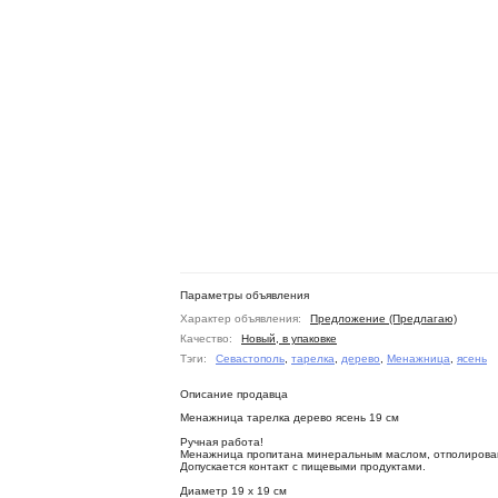
Параметры объявления
Характер объявления:
Предложение (Предлагаю)
Качество:
Новый, в упаковке
Тэги:
Севастополь
,
тарелка
,
дерево
,
Менажница
,
ясень
Описание продавца
Менажница тарелка дерево ясень 19 см
Ручная работа!
Менажница пропитана минеральным маслом, отполирован
Допускается контакт с пищевыми продуктами.
Диаметр 19 х 19 см