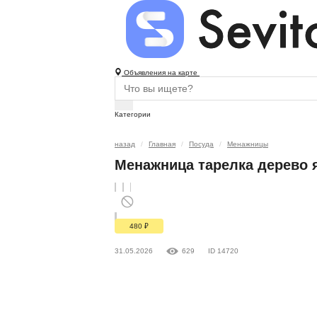
Объявления на карте
Категории
назад
Главная
Посуда
Менажницы
Менажница тарелка дерево 
480
₽
31.05.2026
629
ID 14720