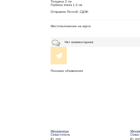
Толщина 2 см
Глубина ячеек 1,3 см
Отправлю Почтой, СДЭК.
Местоположение на карте
Нет комментариев
Похожие объявления
Менажницы
Мена
Севастополь
Севас
₽
1 200
₽
1 00