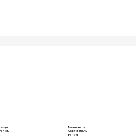
жница
Менажница
тополь
Севастополь
0
₽
1 000