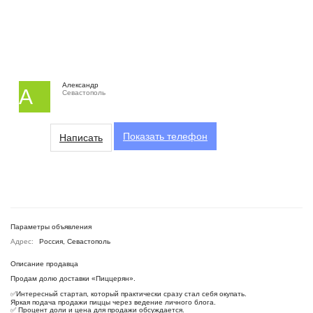
Александр
А
Севастополь
Показать
телефон
Написать
Параметры объявления
Адрес:
Россия, Севастополь
Описание продавца
Продам долю доставки «Пиццерян».
✅Интересный стартап, который практически сразу стал себя окупать.
Яркая подача продажи пиццы через ведение личного блога.
✅ Процент доли и цена для продажи обсуждается.