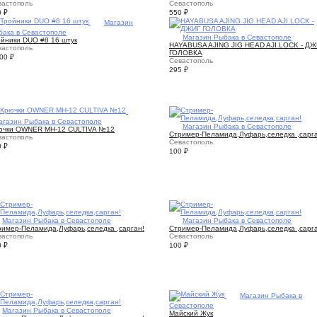
вастополь
Севастополь
0
₽
550
₽
2
Магазин
бака в Севастополе
1
Магазин Рыбака в Севастополе
ойники DUO #8 16 штук
HAYABUSA AJING JIG HEAD AJI LOCK - ДЖ
вастополь
ГОЛОВКА
300
₽
Севастополь
295
₽
агазин Рыбака в Севастополе
3
Магазин Рыбака в Севастополе
ючки OWNER MH-12 CULTIVA №12
Стример-Пеламида,Луфарь,селедка ,сарга
вастополь
Севастополь
0
₽
100
₽
2
Магазин Рыбака в Севастополе
2
Магазин Рыбака в Севастополе
ример-Пеламида,Луфарь,селедка ,сарган!
Стример-Пеламида,Луфарь,селедка ,сарга
вастополь
Севастополь
0
₽
100
₽
1
Магазин Рыбака в
Севастополе
2
Магазин Рыбака в Севастополе
Майский Жук