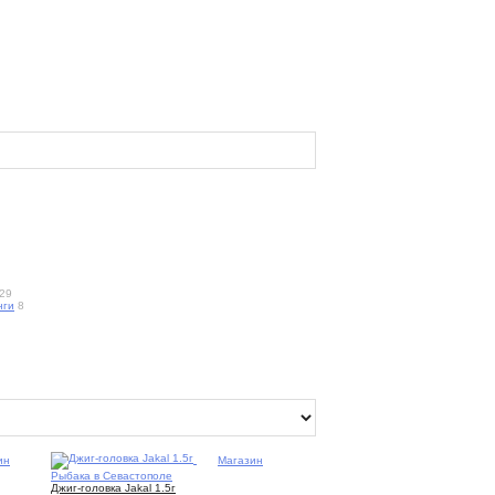
29
нги
8
ин
1
Магазин
Рыбака в Севастополе
Джиг-головка Jakal 1.5г