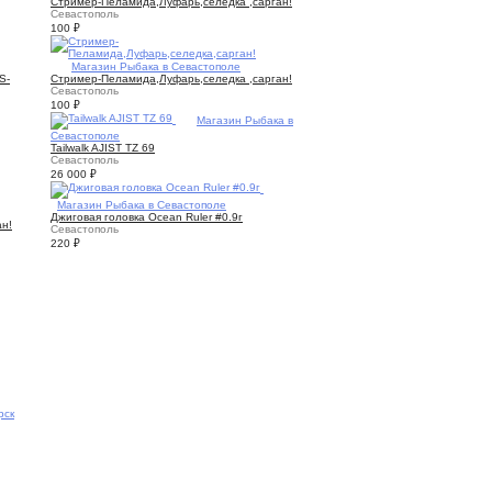
Стример-Пеламида,Луфарь,селедка ,сарган!
Севастополь
100
₽
3
Магазин Рыбака в Севастополе
S-
Стример-Пеламида,Луфарь,селедка ,сарган!
Севастополь
100
₽
5
Магазин Рыбака в
Севастополе
Tailwalk AJIST TZ 69
Севастополь
26 000
₽
1
Магазин Рыбака в Севастополе
Джиговая головка Ocean Ruler #0.9г
н!
Севастополь
220
₽
рск