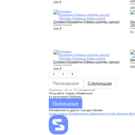
Ст
280
₽
Се
10
3
Магазин Рыбака в Севастополе
Стример-Пеламида,Луфарь,селедка ,сарган!
Abu
Севастополь
79
Се
100
₽
31
1
М
2
Магазин Рыбака в Севастополе
Mar
Стример-Пеламида,Луфарь,селедка ,сарган!
Се
Севастополь
45
100
₽
1
2
3
Предыдущая
Следующая
Показано: 32 из 75 объявлений
Получайте новые объявления
из категории Рыбалка
Подписаться
Объявления в других городах Крыма
Севастополь
Симферополь
Евпатория
Алупка
Алушта
Фео