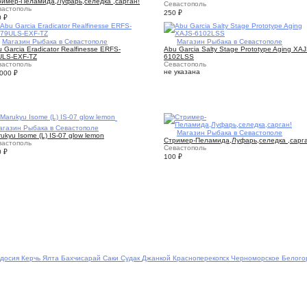
ример-Пеламида,Луфарь,селедка ,сарган!
Севастополь
вастополь
250
₽
0
₽
4
Магазин Рыбака в Севастополе
4
Магазин Рыбака в Севастополе
 Garcia Eradicator Realfinesse ERFS-
Abu Garcia Salty Stage Prototype Aging XAJ
ULS-EXF-TZ
6102LSS
вастополь
Севастополь
не указана
 000
₽
агазин Рыбака в Севастополе
2
Магазин Рыбака в Севастополе
ukyu Isome (L) IS-07 glow lemon
Стример-Пеламида,Луфарь,селедка ,сарга
вастополь
Севастополь
0
₽
100
₽
досия
Керчь
Ялта
Бахчисарай
Саки
Судак
Джанкой
Красноперекопск
Черноморское
Белого