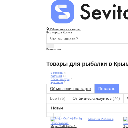
Объявления на карте
Все города Крыма
Категории
Товары для рыбалки в Кры
Воблеры
4
Катушки
13
Лески, шнуры
7
Удилища
4
Объявления на карте
Все
(75)
От Бизнес-аккаунтов
(74)
1
Магазин Рыбака в
Севастополе
Ры
Major Craft Aji-Do 1g
Тро