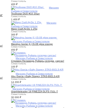
Севастополь
400
₽
1
Магазин
Рыбака в Севастополе
Тройники DUO #10 20шт
ИГ
Севастополь
1 400
₽
1
Магазин
Рыбака в Севастополе
Major Craft Aji-Do 1.25g
Севастополь
300
₽
1
Магазин Рыбака в Севастополе
Marukyu Isome (L) IS-08 glow orange
н!
Севастополь
450
₽
2
Магазин Рыбака в Севастополе
Стример-Пеламида,Луфарь,селедка ,сарган!
Севастополь
100
₽
4
Магазин Рыбака в Севастополе
Abu Garcia «Salty Stage» STAS-692LS-KR
н!
Севастополь
14 200
₽
3
Магазин Рыбака в Севастополе
Graphiteleader 19 FINEZZA GLFS-752L-T
Севастополь
30 000
₽
2
Магазин Рыбака в Севастополе