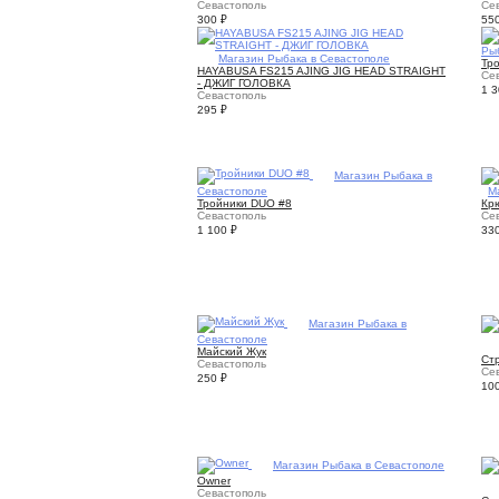
Севастополь
Се
300
₽
55
Ры
1
Магазин Рыбака в Севастополе
Тр
HAYABUSA FS215 AJING JIG HEAD STRAIGHT
Се
- ДЖИГ ГОЛОВКА
1 
Севастополь
295
₽
1
Магазин Рыбака в
Севастополе
1
М
Тройники DUO #8
Кр
Севастополь
Се
1 100
₽
33
3
Магазин Рыбака в
Севастополе
Майский Жук
Ст
Севастополь
Се
250
₽
10
1
Магазин Рыбака в Севастополе
Owner
Севастополь