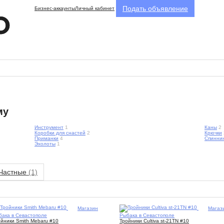
Подать объявление
Бизнес-аккаунты
Личный кабинет
му
Инструмент
1
Каны
2
Коробки для снастей
2
Крючки
Приманки
4
Спинни
Эхолоты
1
Частные
(1)
2
Магазин
2
Магаз
бака в Севастополе
Рыбака в Севастополе
йники Smith Mebaru #10
Тройники Cultiva st-21TN #10