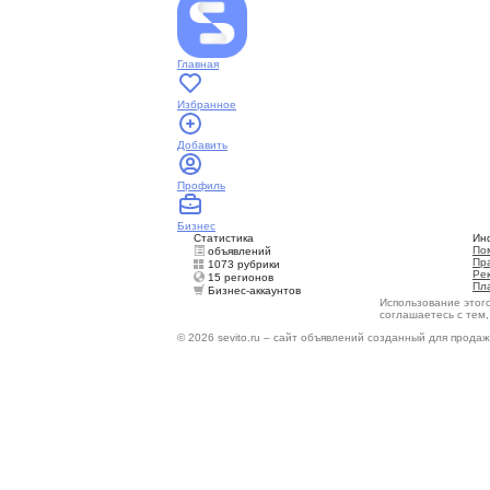
Главная
Избранное
Добавить
Профиль
Бизнес
Статистика
Ин
По
объявлений
Пр
1073 рубрики
Ре
15 регионов
Пл
Бизнес-аккаунтов
Использование этог
соглашаетесь с тем
© 2026 sevito.ru – сайт объявлений созданный для продаж