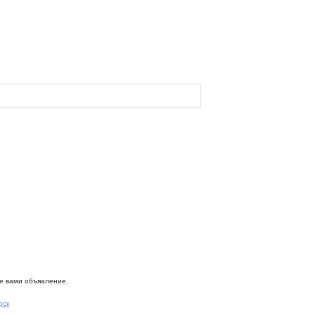
ое вами объяаление.
рск