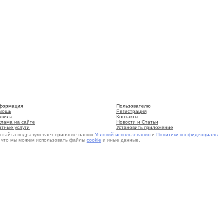
формация
Пользователю
мощь
Регистрация
авила
Контакты
клама на сайте
Новости и Статьи
атные услуги
Установить приложение
о сайта подразумевает принятие наших
Условий использования
и
Политики конфиденциаль
, что мы можем использовать файлы
cookie
и иные данные.