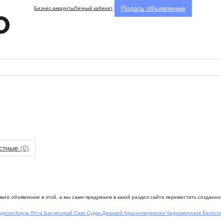
Подать объявление
Бизнес-аккаунты
Личный кабинет
стные
(0)
ьте объявление в этой, а мы сами придумаем в какой раздел сайта переместить созданн
досия
Керчь
Ялта
Бахчисарай
Саки
Судак
Джанкой
Красноперекопск
Черноморское
Белого