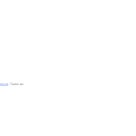
ности
. Также вы