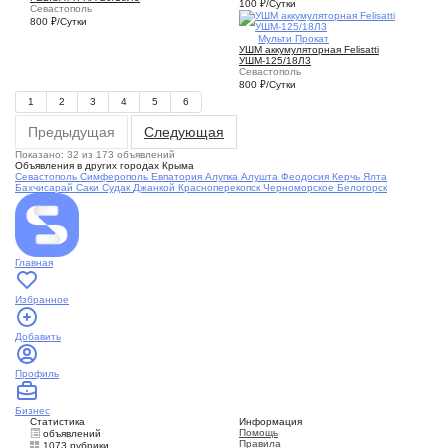
100
₽
/Сутки
Севастополь
800
₽
/Сутки
1
Мульти Прокат
УШМ аккумуляторная Felisatti
УШМ-125/18Л3
Севастополь
800
₽
/Сутки
1
2
3
4
5
6
Предыдущая
Следующая
Показано: 32 из 173 объявлений
Объявления в других городах Крыма
Севастополь
Симферополь
Евпатория
Алупка
Алушта
Феодосия
Керчь
Ялта
Бахчисарай
Саки
Судак
Джанкой
Красноперекопск
Черноморское
Белогорск
Главная
Избранное
Добавить
Профиль
Бизнес
Статистика
Информация
Помощь
объявлений
Правила
1073 рубрики