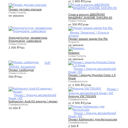
от 1 800
₽
/Сутки
5
Прокат детских платьев
1
Севастополь
Сдам в аренду ШВЕЙНУЮ
не указана
МАШИНКУ JANOME SAKURA 95
Севастополь
от 500
₽
/Сутки
1
Вилла "Аннигора" | Отель в
9
Алуште
Аренда/услуги; экскаватора,
Прокат машин марки Kia Rio
бульдозера, самосвала
Алушта
Севастополь
не указана
2 000
₽
/Час
1
Кемпинг
Севастополь
не указана
6
SUP
TRAVEL Sevastopol
1
Прокат / Аренда автомобилей
Прокат сапбордов
Крым | ЮГ
Севастополь
Прокат / аренда Hyundai Creta 1.6
500
₽
/Час
Крым
Симферополь
от 3 300
₽
/Сутки
1
Прокат /
Аренда автомобилей Крым | ЮГ
2
Прокат / Аренда автомобилей
Аренда VW TIGUAN
Крым | ЮГ
Симферополь
Кабриолет Audi A3 аренда / прокат
от 4 500
₽
/Сутки
Симферополь
10 000
₽
3
Прокат / Аренда автомобилей
Крым | ЮГ
Прокат Кабриолет для фотосессии
Симферополь
2 500
₽