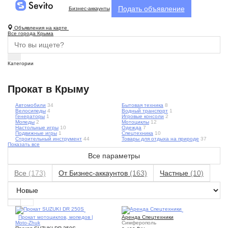
Подать объявление
Бизнес-аккаунты
Объявления на карте
Все города Крыма
Категории
Прокат в Крыму
Автомобили
34
Бытовая техника
8
Велосипеды
4
Водный транспорт
1
Генераторы
1
Игровые консоли
2
Мопеды
2
Мотоциклы
12
Настольные игры
10
Одежда
7
Подвижные игры
1
Спецтехника
10
Строительный инструмент
44
Товары для отдыха на природе
37
Показать все
Все параметры
Все
(173)
От Бизнес-аккаунтов
(163)
Частные
(10)
1
1
Прокат мотоциклов, мопедов |
Аренда Спецтехники
Moto-Zhuk
Симферополь