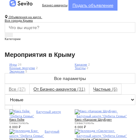
Подать объявление
Бизнес-аккаунты
Объявления на карте
Все города Крыма
Категории
Мероприятия в Крыму
Игры
26
Караоке
2
Конные прогулки
2
Театры
2
Экскурсии
5
Все параметры
Все
(37)
От Бизнес-аккаунтов
(31)
Частные
(6)
1
Батутный центр
"Орбита Семьи"
1
Батутный центр "Орбита Семьи"
Квиз Гейм
Квиз «Караоке ШоуБум»
Севастополь
Севастополь
6 000
₽
6 000
₽
1
Батутный
центр "Орбита Семьи"
2
Батутный центр "Орбита Семьи"
Челлендж Бэнг
Челлендж «Скелетон»