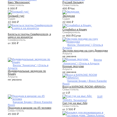
Квиз 'Миллионер'
Русский бильярд
Севастополь
Севастополь
6 000
₽
400
₽
/Час
3
3
Горящий тур!
Экскурсии
Судак
Судак
22 000
₽
22 000
₽
1
Страйкбол в Крыму
2
Симферополь
Билеты в театры Симферополя, в
от 900
₽
/Сутки
цирк и на концерты
Симферополь
от 300
₽
4
Вилла "Аннигора" | Отель в
Алуште
Экстрим поездки на гору Демерджи
Алушта
не указана
1
Вилла
"Аннигора" | Отель в Алуште
9
Вилла "Аннигора" | Отель в
Конные прогулки
Алуште
Алушта
Индивидуальные экскурсии по
не указана
Крыму
Алушта
не указана
1
Караоке Браво | Bravo Karaoke
Room
Вход в КАРАОКЕ ROOM «BRAVO»
Севастополь
от 0
₽
7
SUP
TRAVEL Sevastopol
5
Караоке Браво | Bravo Karaoke
Сап тур на мыс Айя
Room
Севастополь
Праздник в караоке на 45 человек
от 3 500
₽
Севастополь
45 000
₽