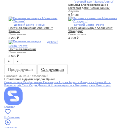
1
Гостевой дом "Замок Алины"
Бильярд для проживающих в
гостевом доме "Замок Алины"
Алушта
0
₽
/Час
1
Детский центр "Ребус"
1
Детский центр "Ребус"
Песочная анимация Абонемент
Песочная анимация Абонемент
'Эконом'
'Стандарт'
Севастополь
Севастополь
3 200
₽
4 000
₽
4
Детский
центр "Ребус"
Песочная анимация
Севастополь
3 500
₽
1
2
Предыдущая
Следующая
Показано: 32 из 37 объявлений
Объявления в других городах Крыма
Севастополь
Симферополь
Евпатория
Алупка
Алушта
Феодосия
Керчь
Ялта
Бахчисарай
Саки
Судак
Джанкой
Красноперекопск
Черноморское
Белогорск
Главная
Избранное
Добавить