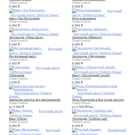
Севастополь
Севастополь
6 000
₽
6 000
₽
1
Батутный
1
Батутный центр "Орбита Семьи"
центр "Орбита Семьи"
Квиз «Три Богатыря»
Игра в кальмара
Севастополь
Севастополь
6 000
₽
4 500
₽
1
Батутный центр "Орбита Семьи"
2
Батутный центр "Орбита Семьи"
Челлендж «Треш пати»
Челлендж «Миксер»
Севастополь
Севастополь
6 000
₽
6 000
₽
1
Батутный
центр "Орбита Семьи"
2
Батутный центр "Орбита Семьи"
Детективный квест
Челлендж «Эрудиция»
Севастополь
Севастополь
4 500
₽
6 000
₽
1
Батутный центр
"Орбита Семьи"
1
Батутный центр "Орбита Семьи"
Табалапка
Квест «Последний герой»
Севастополь
Севастополь
4 500
₽
4 500
₽
1
Батутный центр "Орбита
6
Батутный центр "Орбита
Семьи"
Семьи"
Закрытие центра под мероприятие
День Рождения в Батутном центре
Севастополь
Севастополь
от 5 000
₽
от 2 500
₽
/Час
1
Батутный центр
"Орбита Семьи"
5
Батутный центр "Орбита Семьи"
Квиз «Пати»
Челлендж "Собери сам"
Севастополь
Севастополь
6 000
₽
6 000
₽
1
Батутный
8
Бильярдный
центр "Орбита Семьи"
клуб «Пирамида»