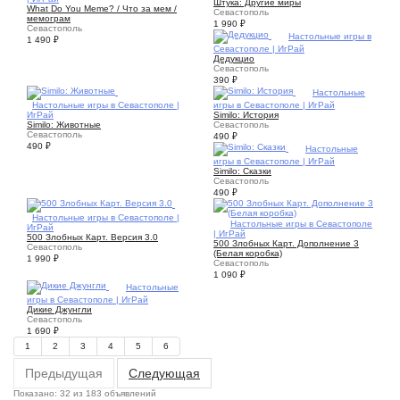
Штука: Другие миры
What Do You Meme? / Что за мем /
Севастополь
мемограм
1 990
₽
Севастополь
4
Настольные игры в
1 490
₽
Севастополе | ИгРай
Дедукцио
Севастополь
390
₽
4
Настольные
4
Настольные игры в Севастополе |
игры в Севастополе | ИгРай
ИгРай
Similo: История
Similo: Животные
Севастополь
Севастополь
490
₽
490
₽
3
Настольные
игры в Севастополе | ИгРай
Similo: Сказки
Севастополь
490
₽
1
Настольные игры в Севастополе |
1
Настольные игры в Севастополе
ИгРай
| ИгРай
500 Злобных Карт. Версия 3.0
500 Злобных Карт. Дополнение 3
Севастополь
(Белая коробка)
1 990
₽
Севастополь
1 090
₽
3
Настольные
игры в Севастополе | ИгРай
Дикие Джунгли
Севастополь
1 690
₽
1
2
3
4
5
6
Предыдущая
Следующая
Показано: 32 из 183 объявлений