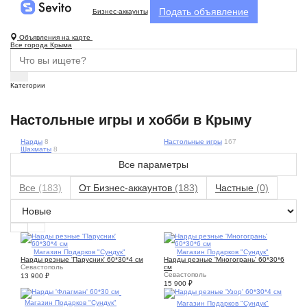
Подать объявление
Бизнес-аккаунты
Объявления на карте
Все города Крыма
Категории
Настольные игры и хобби в Крыму
Нарды
8
Настольные игры
167
Шахматы
8
Все параметры
Все
(183)
От Бизнес-аккаунтов
(183)
Частные
(0)
1
Магазин Подарков "Сундук"
1
Магазин Подарков "Сундук"
Нарды резные 'Парусник' 60*30*4 см
Нарды резные 'Многогрань' 60*30*6
Севастополь
см
Севастополь
13 900
₽
15 900
₽
1
Магазин Подарков "Сундук"
1
Магазин Подарков "Сундук"