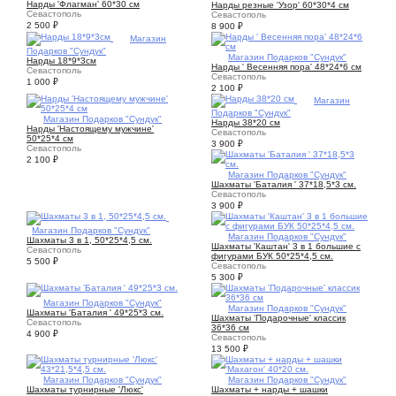
Нарды 'Флагман' 60*30 см
Нарды резные 'Узор' 60*30*4 см
Севастополь
Севастополь
2 500
₽
8 900
₽
1
Магазин
Подарков "Сундук"
1
Магазин Подарков "Сундук"
Нарды 18*9*3см
Нарды ' Весенняя пора' 48*24*6 см
Севастополь
Севастополь
1 000
₽
2 100
₽
1
Магазин
Подарков "Сундук"
1
Магазин Подарков "Сундук"
Нарды 38*20 см
Нарды 'Настоящему мужчине'
Севастополь
50*25*4 см
3 900
₽
Севастополь
2 100
₽
1
Магазин Подарков "Сундук"
Шахматы 'Баталия ' 37*18,5*3 см.
Севастополь
3 900
₽
1
Магазин Подарков "Сундук"
1
Магазин Подарков "Сундук"
Шахматы 3 в 1, 50*25*4,5 см.
Шахматы 'Каштан' 3 в 1 большие с
Севастополь
фигурами БУК 50*25*4,5 см.
5 500
₽
Севастополь
5 300
₽
1
Магазин Подарков "Сундук"
1
Магазин Подарков "Сундук"
Шахматы 'Баталия ' 49*25*3 см.
Шахматы 'Подарочные' классик
Севастополь
36*36 см
4 900
₽
Севастополь
13 500
₽
1
Магазин Подарков "Сундук"
1
Магазин Подарков "Сундук"
Шахматы турнирные 'Люкс'
Шахматы + нарды + шашки