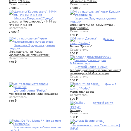
43*21,5*4,5 см.
'Махагон' 40*20 см.
Севастополь
Севастополь
2 900
₽
2 900
₽
1
Магазин Подарков "Сундук"
3
Хорошие Традиции - дарить
Шахматы 'Королевские', 44*44 см,
подарки
Н=8 см, h-4.5 см
Игра настольная "Крым Купцы и
Севастополь
Фабриканты"
Севастополь
7 900
₽
650
₽
2
Детский
центр "Ребус"
2
Хорошие Традиции - дарить
Башня 'Дженга'
подарки
Севастополь
Игра настольная "Крым
600
₽
увлекательное путешествие"
Севастополь
650
₽
1
Детский центр "Ребус"
Геоборд (математический планшет)
по методике М.Монтессори
Севастополь
350
₽
1
Детский
центр "Ребус"
3
Детский центр "Ребус"
Магнитная доска
Монтессори-материалы (вешалка)
Севастополь
Севастополь
600
₽
650
₽
5
Детский центр
"Ребус"
Геоборд
Севастополь
350
₽
5
Настольные игры в Севастополе |
4
Настольные игры в Севастополе
ИгРай
| ИгРай