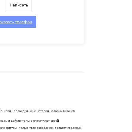
Написать
оказать
телефон
Англии, Голландии, США, Италии, которых в нашем
с моды и действительно впечатляют своей
кие фигуры - только твое воображение ставит пределы!