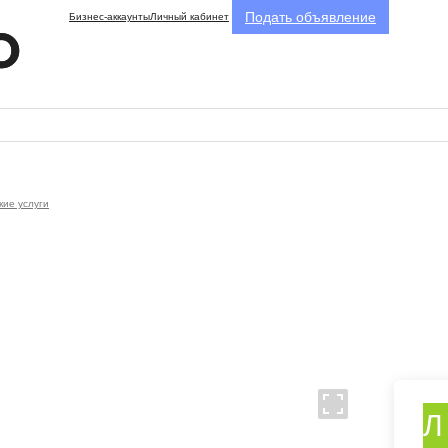
Подать объявление
Бизнес-аккаунты
Личный кабинет
кие услуги
Л