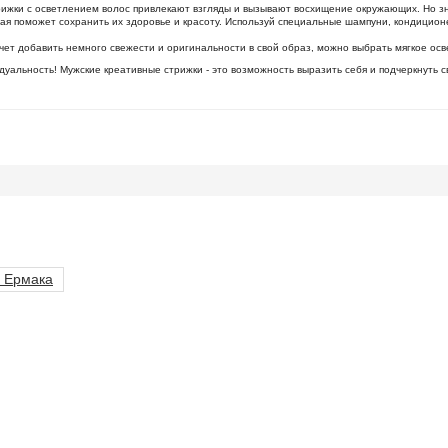
трижки с осветлением волос привлекают взгляды и вызывают восхищение окружающих. Но зн
торая поможет сохранить их здоровье и красоту. Используй специальные шампуни, кондицио
хочет добавить немного свежести и оригинальности в свой образ, можно выбрать мягкое ос
дуальность! Мужские креативные стрижки - это возможность выразить себя и подчеркнуть с
 Ермака