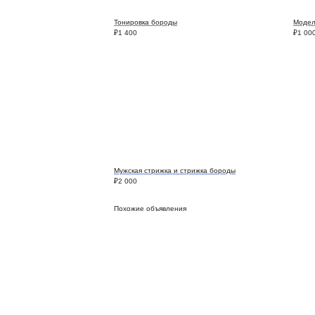
Тонировка бороды
Модел
₽
1 400
₽
1 00
Мужская стрижка и стрижка бороды
₽
2 000
Похожие объявления