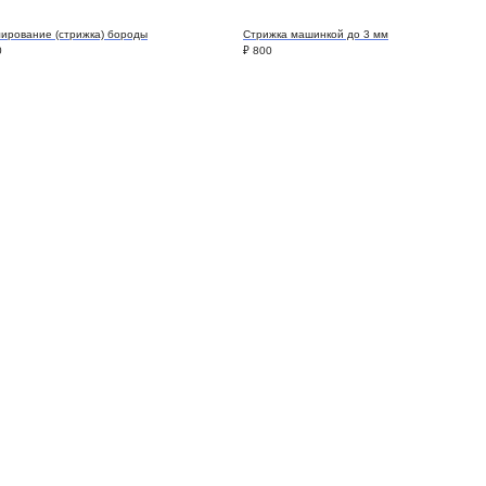
ирование (стрижка) бороды
Стрижка машинкой до 3 мм
0
₽
800