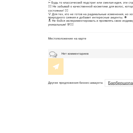
✂ Будь то классический подстриг или смелая идея, эти с
💆‍♂ Не забывай о качественной косметике для волос, ко
состоянии! 💇‍♂
💡 Для тех, кто не готов на радикальные изменения, но 
природного сияния и добавит интересные акценты. 🌟
🔝 Не бойся экспериментировать и проявлять свою индиви
уникальным! 💯💇‍♂
Местоположение на карте
Нет комментариев
Барбершопа
Другие предложения бизнес-аккаунта