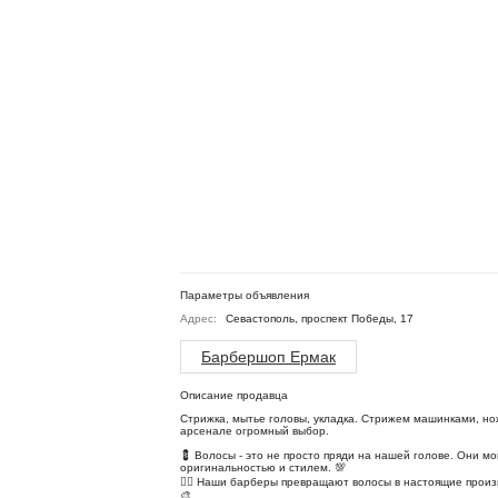
Параметры объявления
Адрес:
Севастополь, проспект Победы, 17
Барбершоп Ермак
Описание продавца
Стрижка, мытье головы, укладка. Стрижем машинками, н
арсенале огромный выбор.
💈 Волосы - это не просто пряди на нашей голове. Они м
оригинальностью и стилем. 💯
💇‍♂ Наши барберы превращают волосы в настоящие произ
🎨