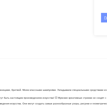
П
ожницами, бритвой. Моем классными шампунями. Укладываем специальными средствами из 
огут быть настоящим произведением искусства! 💥 Мужские креативные стрижки не сходят 
ведения искусства. Они могут создать самые разнообразные узоры, рисунки и геометричес