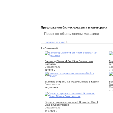
Предложения бизнес-аккаунта в категориях
Бытовая техника
3
9 объявлений
10
Samsung Diamond 6кг 45см Бесплатная
Гор
Доставка
се
Севастополь
Се
12 999
₽
от
1
Выкупаю стиральные машины Miele в Крыму
Во
Севастополь
Sa
не указана
Се
от
5
Скупка стиральных машин LG Inverter Direct
Drive в Севастополе
Севастополь
от 1 000
₽