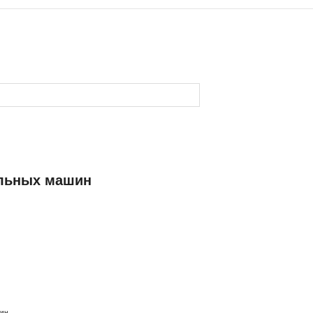
альных машин
ин.