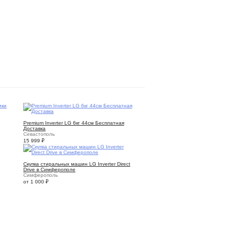
8
Premium Inverter LG 6кг 44см Бесплатная
Доставка
Севастополь
15 999
₽
5
Скупка стиральных машин LG Inverter Direct
Drive в Симферополе
Симферополь
от 1 000
₽