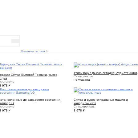
Бытовые услуги
6
1
5
Утилизация (вывоз сегодня) Аудиотехники
одская Скупка Бытовой Техники, вывоз
Севастополь
годня
не указана
вастополь
 8 978
₽
10
5
сстановленные до заводского состояния
Скупка и вывоз стиральных машин и
msung/LG
холодильников
вастополь
Симферополь
 8 978
₽
8 978
₽