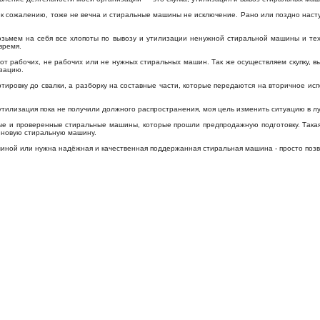
, к сожалению, тоже не вечна и стиральные машины не исключение. Рано или поздно наст
озьмем на себя все хлопоты по вывозу и утилизации ненужной стиральной машины и тех
время.
 рабочих, не рабочих или не нужных стиральных машин. Так же осуществляем скупку, вы
изацию.
ировку до свалки, а разборку на составные части, которые передаются на вторичное ис
тилизация пока не получили должного распространения, моя цель изменить ситуацию в л
е и проверенные стиральные машины, которые прошли предпродажную подготовку. Такая
а новую стиральную машину.
шиной или нужна надёжная и качественная поддержанная стиральная машина - просто поз