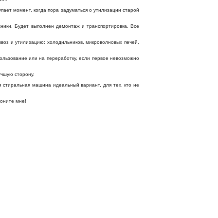
упает момент, когда пора задуматься о утилизации старой
ники. Будет выполнен демонтаж и транспортировка. Все
воз и утилизацию: холодильников, микроволновых печей,
пользование или на переработку, если первое невозможно
учшую сторону.
 стиральная машина идеальный вариант, для тех, кто не
воните мне!