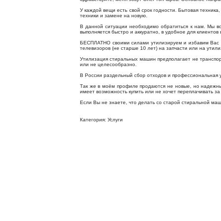
У каждой вещи есть свой срок годности. Бытовая техника
техники и замене на новую.
В данной ситуации необходимо обратиться к нам. Мы в
выполняется быстро и аккуратно, в удобное для клиентов 
БЕСПЛАТНО своими силами утилизируем и избавим Вас от
телевизоров (не старше 10 лет) на запчасти или на утил
Утилизация стиральных машин предполагает не транспорт
или не целесообразно.
В России раздельный сбор отходов и профессиональная у
Так же в моём профиле продаются не новые, но надежны
имеет возможность купить или не хочет переплачивать з
Если Вы не знаете, что делать со старой стиральной ма
Категория: Услуги