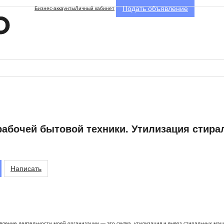
Подать объявление
Бизнес-аккаунты
Личный кабинет
ерабочей бытовой техники. Утилизация стир
Написать
авление деятельности моей организации — это скупка, утилизация и вывоз стиральных маш