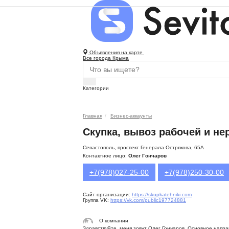
Объявления на карте
Все города Крыма
Категории
Главная
Бизнес-аккаунты
Скупка, вывоз рабочей и н
Севастополь, проспект Генерала Острякова, 65А
Контактное лицо:
Олег Гончаров
+7(978)027-25-00
+7(978)250-30-00
Сайт организации:
https://skupkatehniki.com
Группа VK:
https://vk.com/public197724881
О компании
Здравствуйте, меня зовут Олег Гончаров. Основное напр