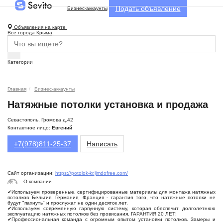
Подать объявление
Бизнес-аккаунты
Объявления на карте
Все города Крыма
Категории
Главная
Бизнес-аккаунты
Натяжные потолки установка и продажа
Севастополь, Громова д.42
Контактное лицо:
Евгений
+7(978)811-25-37
Написать
Сайт организации:
https://potolok-kr.jimdofree.com/
О компании
✔Используем проверенные, сертифицированные материалы для монтажа натяжных
потолков Бельгия, Германия, Франция - гарантия того, что натяжные потолки не
будут "пахнуть" и прослужат не один десяток лет.
✔Используем современную гарпунную систему, которая обеспечит долголетнюю
эксплуатацию натяжных потолков без провисания. ГАРАНТИЯ 20 ЛЕТ!
✔Профессиональная команда с огромным опытом установки потолков. Замеры и