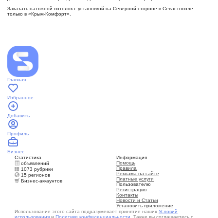
Заказать натяжной потолок с установкой на Северной стороне в Севастополе –
только в «Крым-Комфорт».
Главная
Избранное
Добавить
Профиль
Бизнес
Статистика
Информация
Помощь
объявлений
Правила
1073 рубрики
Реклама на сайте
15 регионов
Платные услуги
Бизнес-аккаунтов
Пользователю
Регистрация
Контакты
Новости и Статьи
Установить приложение
Использование этого сайта подразумевает принятие наших
Условий
использования
и
Политики конфиденциальности
. Также вы соглашаетесь с