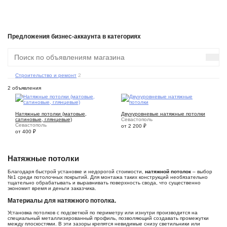
Предложения бизнес-аккаунта в категориях
Строительство и ремонт
2
2 объявления
7
6
Натяжные потолки (матовые,
Двухуровневые натяжные потолки
сатиновые, глянцевые)
Севастополь
Севастополь
от 2 200
₽
от 400
₽
Натяжные потолки
Благодаря быстрой установке и недорогой стоимости,
натяжной потолок
– выбор
№1 среди потолочных покрытий. Для монтажа таких конструкций необязательно
тщательно обрабатывать и выравнивать поверхность свода, что существенно
экономит время и деньги заказчика.
Материалы для натяжного потолка.
Установка потолков с подсветкой по периметру или изнутри производится на
специальный металлизированный профиль, позволяющий создавать промежутки
между плоскостями. В эти зазоры крепятся невидимые снизу светильники или