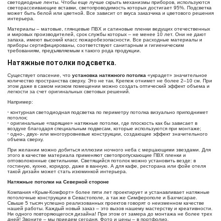
светодиодные ленты. Чтобы еще лучше скрыть механизмы приборов, используются
светорассеивающие вставки, светопроводимость которых достигает 95%. Подсветка
может быть белой или цветной. Все зависит от вкуса заказчика и цветового решения
интерьера.
Материалы – матовые, глянцевые ПВХ и сатиновые пленки ведущих отечественных
и мировых производителей, срок службы которых – не менее 10 лет. Они не дают
запаха, имеют высокий класс пожаробезопасности. Все расходные материалы и
приборы сертифицированы, соответствуют санитарным и гигиеническим
требованиям, предъявляемым к такого рода продукции.
Натяжные потолки подсветка.
Существует опасение, что
установка натяжного потолка
«украдет» значительное
количество пространства сверху. Это не так. Крепеж отнимет не более 2–10 см. При
этом даже в самом низком помещении можно создать оптический эффект объема и
легкости за счет оригинальных световых решений.
Например:
·
контурная светодиодная подсветка по периметру потолка визуально приподнимет
потолок;
·
оригинальные «парящие» натяжные потолки, где плоскость как бы зависает в
воздухе благодаря специальным подвесам, которые используются при монтаже;
·
одно-, двух- или многоуровневые конструкции, создающие эффект значительного
объема сверху.
При желании можно добиться иллюзии ночного неба с мерцающими звездами. Для
этого в качестве материала применяют светопропускающие ПВХ пленки и
оптоволоконные светильники. Светящийся потолок можно установить везде: в
гостиную, кухню, коридор, даже в ванную. А для кафе, ресторана или фойе отеля
такой дизайн может стать изюминкой интерьера.
Натяжные потолки на Северной стороне
Компания «Крым-Комфорт» более пяти лет проектирует и устанавливает натяжные
потолочные конструкции в Севастополе, а так же Симферополе и Бахчисарае.
Свыше 5 тысяч успешно реализованных проектов говорят о неизменном качестве
нашей работы. Каждый новый заказ – это вызов нашему мастерству и креативности.
Ни одного повторяющегося дизайна! При этом от замера до монтажа не более трех
дней! Звоните – мы приедем сегодня. Фото и цены – в портфолио.