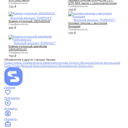
Симферополь
GTP-N04 пьезо с газогенератором
Симферополь
720
₽
700
₽
1
Военный магазин "FORPOST"
1
Военный магазин "FORPOST"
Коврик рулонный 1800х600х8
Газовая горелка с вентилем
Симферополь
большая
490
₽
Симферополь
150
₽
1
Военный магазин "FORPOST"
Коврик рулонный камуфляж
1800х600х10
Симферополь
750
₽
Объявления в других городах Крыма
Севастополь
Симферополь
Евпатория
Алупка
Алушта
Феодосия
Керчь
Бахчисарай
Саки
Судак
Джанкой
Красноперекопск
Черноморское
Белогорск
Главная
Избранное
Добавить
Профиль