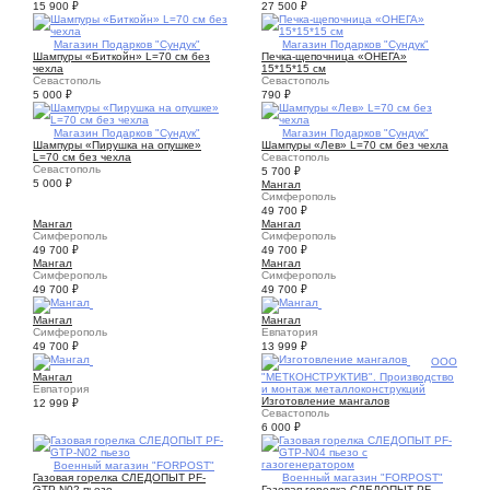
15 900
₽
27 500
₽
1
Магазин Подарков "Сундук"
5
Магазин Подарков "Сундук"
Шампуры «Биткойн» L=70 см без
Печка-щепочница «ОНЕГА»
чехла
15*15*15 см
Севастополь
Севастополь
5 000
₽
790
₽
1
Магазин Подарков "Сундук"
1
Магазин Подарков "Сундук"
Шампуры «Пирушка на опушке»
Шампуры «Лев» L=70 см без чехла
L=70 см без чехла
Севастополь
Севастополь
5 700
₽
5 000
₽
Мангал
Симферополь
49 700
₽
Мангал
Мангал
Симферополь
Симферополь
49 700
₽
49 700
₽
Мангал
Мангал
Симферополь
Симферополь
49 700
₽
49 700
₽
5
10
Мангал
Мангал
Симферополь
Евпатория
49 700
₽
13 999
₽
1
1
ООО
Мангал
"МЕТКОНСТРУКТИВ". Производство
Евпатория
и монтаж металлоконструкций
Изготовление мангалов
12 999
₽
Севастополь
6 000
₽
1
Военный магазин "FORPOST"
Газовая горелка СЛЕДОПЫТ PF-
1
Военный магазин "FORPOST"
GTP-N02 пьезо
Газовая горелка СЛЕДОПЫТ PF-