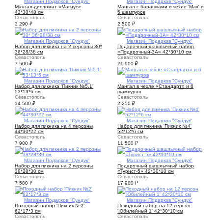
1
Магазин Подарков "Сундук"
1
Магазин Подарков "Сундук"
Мангал-дипломат «Магнус»
Мангал с барашками в чехле 'Max' и
43*30*48 см
6 шампуров
Севастополь
Севастополь
3 290
₽
2 500
₽
1
Магазин Подарков "Сундук"
1
Магазин Подарков "Сундук"
Набор для пикника на 2 персоны 30*
Подарочный шашлычный набор
36*28/38 см
«Подарочный-3А» 42*30*10 см
Севастополь
Севастополь
7 500
₽
21 900
₽
1
Магазин Подарков "Сундук"
1
Магазин Подарков "Сундук"
Набор для пикника 'Пикник №5.1'
Мангал в чехле «Стандарт» и 6
53*13*6 см
шампуров
Севастополь
Севастополь
14 500
₽
2 250
₽
1
Магазин Подарков "Сундук"
1
Магазин Подарков "Сундук"
Набор для пикника на 4 персоны
Набор для пикника 'Пикник №4'
44*30*22 см
52*12*6 см
Севастополь
Севастополь
7 900
₽
11 500
₽
1
Магазин Подарков "Сундук"
1
Магазин Подарков "Сундук"
Набор для пикника на 2 персоны
Подарочный шашлычный набор
38*28*30 см
«Турист-5» 42*30*10 см
Севастополь
Севастополь
7 500
₽
17 900
₽
1
Магазин Подарков "Сундук"
1
Магазин Подарков "Сундук"
Походный набор 'Пикник №2'
Походный набор на 12 персон
62*17*3 см
'Юбилейный 1' 42*30*10 см
Севастополь
Севастополь