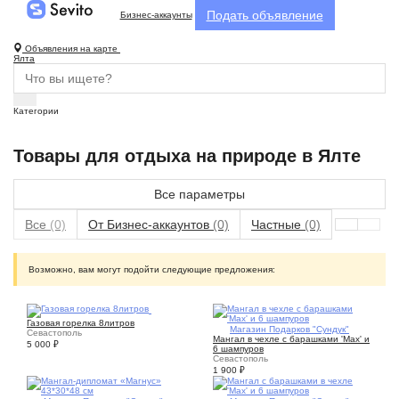
Подать объявление
Бизнес-аккаунты
Объявления на карте
Ялта
Категории
Товары для отдыха на природе в Ялте
Все параметры
Все
(0)
От Бизнес-аккаунтов
(0)
Частные
(0)
Возможно, вам могут подойти следующие предложения:
1
Газовая горелка 8литров
1
Магазин Подарков "Сундук"
Севастополь
Мангал в чехле с барашками 'Max' и
5 000
₽
6 шампуров
Севастополь
1 900
₽