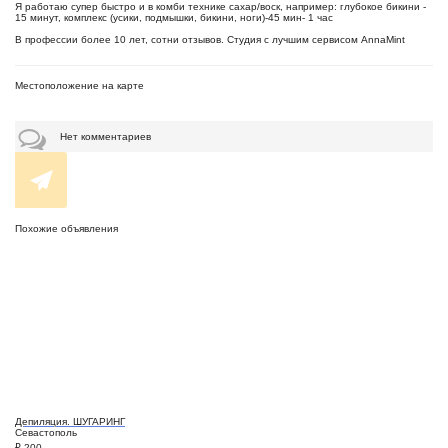
Я работаю супер быстро и в комби технике сахар/воск, например: глубокое бикини -
15 минут, комплекс (усики, подмышки, бикини, ноги)-45 мин- 1 час
В профессии более 10 лет, сотни отзывов. Студия с лучшим сервисом AnnaMint
Местоположение на карте
Нет комментариев
Похожие объявления
Депиляция. ШУГАРИНГ
Севастополь
₽
200