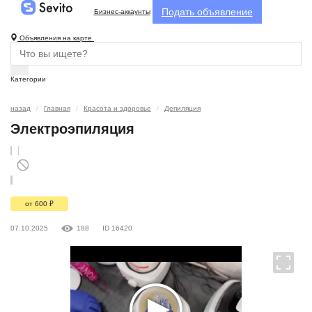
Подать объявление
Бизнес-аккаунты
Объявления на карте
Категории
назад
Главная
Красота и здоровье
Депиляция
Электроэпиляция
от 600
₽
07.10.2025
188
ID 16420