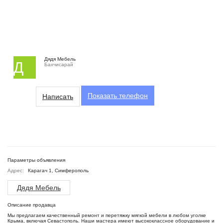
Дядя Мебель
Д
Бахчисарай
Показать
телефон
Написать
Параметры объявления
Адрес:
Карагач 1, Симферополь
Дядя Мебель
Описание продавца
Мы предлагаем качественный ремонт и перетяжку мягкой мебели в любом уголке
Крыма, включая Севастополь. Наши мастера имеют высококлассное оборудование и