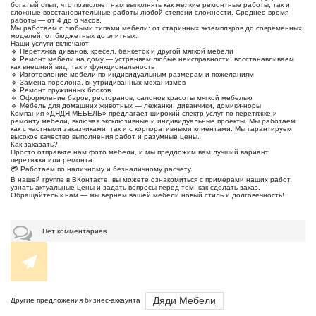
богатый опыт, что позволяет нам выполнять как мелкие ремонтные работы, так и
сложные восстановительные работы любой степени сложности. Среднее время
работы — от 4 до 6 часов.
Мы работаем с любыми типами мебели: от старинных экземпляров до современных
моделей, от бюджетных до элитных.
Наши услуги включают:
🔹 Перетяжка диванов, кресел, банкеток и другой мягкой мебели
🔹 Ремонт мебели на дому — устраняем любые неисправности, восстанавливаем
как внешний вид, так и функциональность
🔹 Изготовление мебели по индивидуальным размерам и пожеланиям
🔹 Замена поролона, внутридиванных механизмов
🔹 Ремонт пружинных блоков
🔹 Оформление баров, ресторанов, салонов красоты мягкой мебелью
🔹 Мебель для домашних животных — лежанки, диванчики, домики-норы
Компания «ДЯДЯ МЕБЕЛЬ» предлагает широкий спектр услуг по перетяжке и
ремонту мебели, включая эксклюзивные и индивидуальные проекты. Мы работаем
как с частными заказчиками, так и с корпоративными клиентами. Мы гарантируем
высокое качество выполнения работ и разумные цены.
Как заказать?
Просто отправьте нам фото мебели, и мы предложим вам лучший вариант
перетяжки или ремонта.
💳 Работаем по наличному и безналичному расчету.
В нашей группе в ВКонтакте, вы можете ознакомиться с примерами наших работ,
узнать актуальные цены и задать вопросы перед тем, как сделать заказ.
Обращайтесь к нам — мы вернем вашей мебели новый стиль и долговечность!
Нет комментариев
Дяди Мебели
Другие предложения бизнес-аккаунта