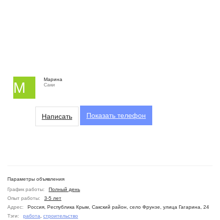
Марина
М
Саки
Показать
телефон
Написать
Параметры объявления
График работы:
Полный день
Опыт работы:
3-5 лет
Адрес:
Россия, Республика Крым, Сакский район, село Фрунзе, улица Гагарина, 24
Тэги:
работа
,
строительство