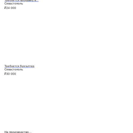
Требуется продавец в...
Севастополь
₽
24 000
Требуется бухгалтер
Севастополь
₽
30 000
На производство...