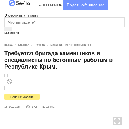
Подать объявление
Бизнес-аккаунты
Объявления на карте
Категории
назад
Главная
Работа
Вакансии: поиск сотрудников
Требуется бригада каменщиков и
специалисты по бетонным работам в
Республике Крым.
Цена не указана
15.10.2025
172
ID 16451